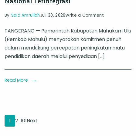
Nasional Terintegrasi
on
By
Said Amrullah
Juli 30, 2026
Write a Comment
Sinergi
TANGERANG — Pemerintah Kabupaten Mahakam Ulu
Pusat-
(Pemkab Mahulu) menyatakan komitmen penuh
Daerah,
dalam mendukung percepatan peningkatan mutu
Bupati
pendidikan daerah melalui penyediaan […]
Mahulu
Tanda
Tangani
Read More
NPHD
Lahan
Sekolah
Nasional
Paginasi
Page
Page
Page
1
2
…
101
Next
Terintegrasi
pos