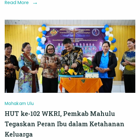
Siapkan
Read More
Strategi
Genjot
PAD
dan
Serapan
Anggaran
Mahakam Ulu
HUT ke-102 WKRI, Pemkab Mahulu
Tegaskan Peran Ibu dalam Ketahanan
Keluarga