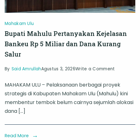
Mahakam Ulu
Bupati Mahulu Pertanyakan Kejelasan
Bankeu Rp 5 Miliar dan Dana Kurang
Salur
on
By
Said Amrullah
Agustus 3, 2026
Write a Comment
Bupati
MAHAKAM ULU – Pelaksanaan berbagai proyek
Mahulu
strategis di Kabupaten Mahakam Ulu (Mahulu) kini
Pertanyaka
membentur tembok belum cairnya sejumlah alokasi
Kejelasan
dana […]
Bankeu
Rp
5
Read More