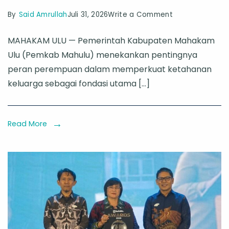
on
By
Said Amrullah
Juli 31, 2026
Write a Comment
HUT
MAHAKAM ULU — Pemerintah Kabupaten Mahakam
ke-
Ulu (Pemkab Mahulu) menekankan pentingnya
102
peran perempuan dalam memperkuat ketahanan
WKRI,
keluarga sebagai fondasi utama […]
Pemkab
Mahulu
Tegaskan
Read More
Peran
Ibu
dalam
Ketahanan
Keluarga