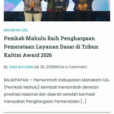
Mahakam Ulu
Pemkab Mahulu Raih Penghargaan
Pemerataan Layanan Dasar di Tribun
Kaltim Award 2026
on
By
Said Amrullah
Juli 30, 2026
Write a Comment
Pemkab
BALIKPAPAN — Pemerintah Kabupaten Mahakam Ulu
Mahulu
(Pemkab Mahulu) kembali menambah deretan
Raih
prestasi nasional dan daerah setelah berhasil
Penghargaan
menyabet Penghargaan Pemerataan […]
Pemerataan
Layanan