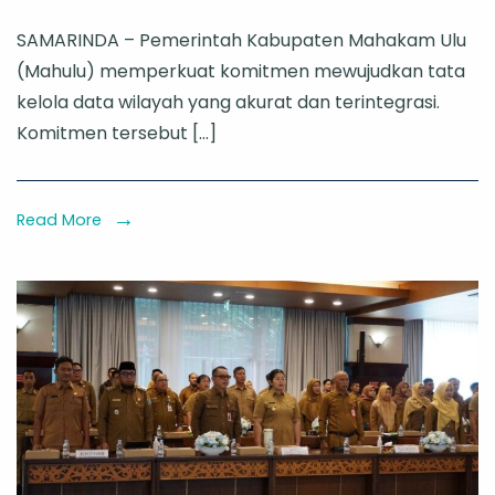
Integrasika
SAMARINDA – Pemerintah Kabupaten Mahakam Ulu
Data
(Mahulu) memperkuat komitmen mewujudkan tata
Geospasial
kelola data wilayah yang akurat dan terintegrasi.
Pemkab
Komitmen tersebut […]
Mahulu
Gelar
Pelatihan
Read More
Bagi
Seluruh
Perangkat
Daerah