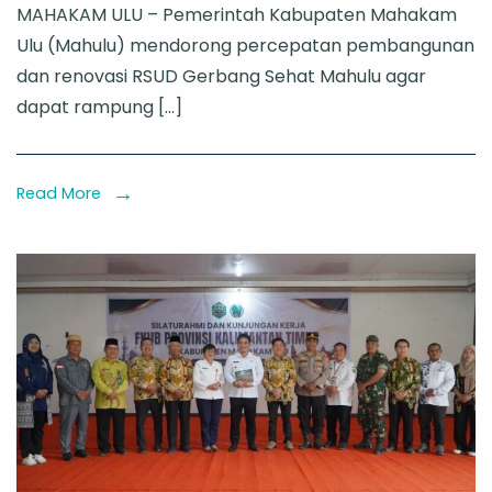
MAHAKAM ULU – Pemerintah Kabupaten Mahakam
Mahulu
Ulu (Mahulu) mendorong percepatan pembangunan
dan
dan renovasi RSUD Gerbang Sehat Mahulu agar
Kemenkes
dapat rampung […]
Pantau
Pembangu
RSUD
Read More
Gerbang
Sehat
Mahulu