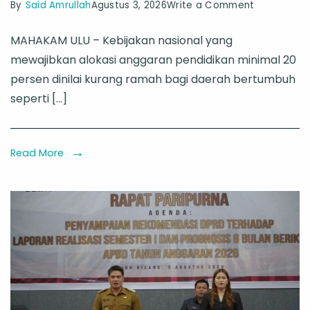
on
By
Said Amrullah
Agustus 3, 2026
Write a Comment
Ruang
MAHAKAM ULU – Kebijakan nasional yang
Fiskal
mewajibkan alokasi anggaran pendidikan minimal 20
Terhimpit
persen dinilai kurang ramah bagi daerah bertumbuh
Regulasi
seperti […]
Pusat,
Bupati
Mahulu
Read More
Suarakan
Kondisi
Daerah
dalam
Rakor
Keuangan
Kaltim