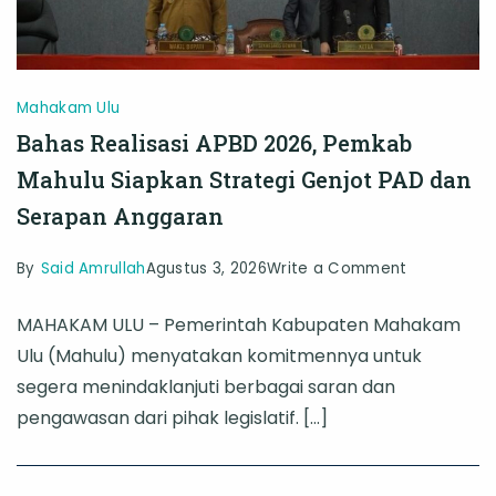
Mahakam Ulu
Bahas Realisasi APBD 2026, Pemkab
Mahulu Siapkan Strategi Genjot PAD dan
Serapan Anggaran
on
By
Said Amrullah
Agustus 3, 2026
Write a Comment
Bahas
MAHAKAM ULU – Pemerintah Kabupaten Mahakam
Realisasi
Ulu (Mahulu) menyatakan komitmennya untuk
APBD
segera menindaklanjuti berbagai saran dan
2026,
pengawasan dari pihak legislatif. […]
Pemkab
Mahulu