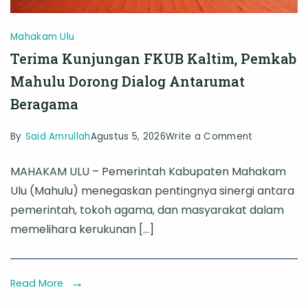
Mahakam Ulu
Terima Kunjungan FKUB Kaltim, Pemkab
Mahulu Dorong Dialog Antarumat
Beragama
on
By
Said Amrullah
Agustus 5, 2026
Write a Comment
Terima
MAHAKAM ULU – Pemerintah Kabupaten Mahakam
Kunjungan
Ulu (Mahulu) menegaskan pentingnya sinergi antara
FKUB
pemerintah, tokoh agama, dan masyarakat dalam
Kaltim,
memelihara kerukunan […]
Pemkab
Mahulu
Dorong
Read More
Dialog