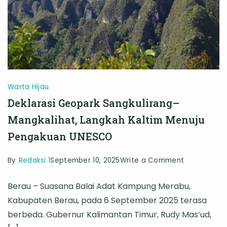
Warta Hijau
Deklarasi Geopark Sangkulirang–
Mangkalihat, Langkah Kaltim Menuju
Pengakuan UNESCO
on
By
Redaksi 1
September 10, 2025
Write a Comment
Deklarasi
Berau – Suasana Balai Adat Kampung Merabu,
Geopark
Kabupaten Berau, pada 6 September 2025 terasa
Sangkuliran
berbeda. Gubernur Kalimantan Timur, Rudy Mas’ud,
Mangkalihat