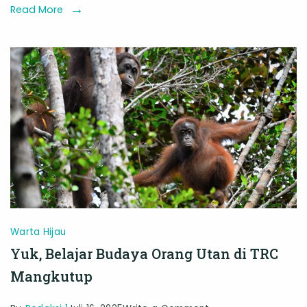
Ada
Read More
‘Etika
Kawin’
yang
Tak
Tertulis
Warta Hijau
Yuk, Belajar Budaya Orang Utan di TRC
Mangkutup