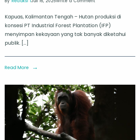
on
By
Redaksi 1
Juli 16, 2025
Write a Comment
Yuk,
Kapuas, Kalimantan Tengah – Hutan produksi di
Belajar
konsesi PT Industrial Forest Plantation (IFP)
Budaya
menyimpan kekayaan yang tak banyak diketahui
Orang
publik. […]
Utan
di
TRC
Read More
Mangkutup