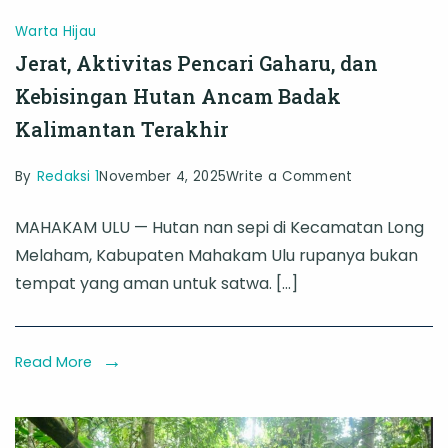
Warta Hijau
Jerat, Aktivitas Pencari Gaharu, dan
Kebisingan Hutan Ancam Badak
Kalimantan Terakhir
on
By
Redaksi 1
November 4, 2025
Write a Comment
Jerat,
MAHAKAM ULU — Hutan nan sepi di Kecamatan Long
Aktivitas
Melaham, Kabupaten Mahakam Ulu rupanya bukan
Pencari
tempat yang aman untuk satwa. […]
Gaharu,
dan
Kebisingan
Read More
Hutan
Ancam
Badak