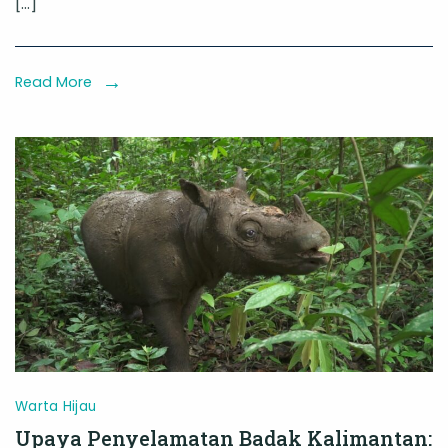
[…]
Langkah
Kaltim
Menuju
Read More
Pengakuan
UNESCO
Warta Hijau
Upaya Penyelamatan Badak Kalimantan: