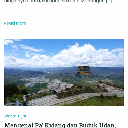
dinginnya udara, suasana Sekolah Menengah […]
Atas
Awan
Krayan,
Read More
Mengenalkan
Siswa
di
Pedalaman
Kaltara
Tentang
Reptil
dan
Amfibi
Warta Hijau
Mengenal Pa’ Kidang dan Buduk Udan,