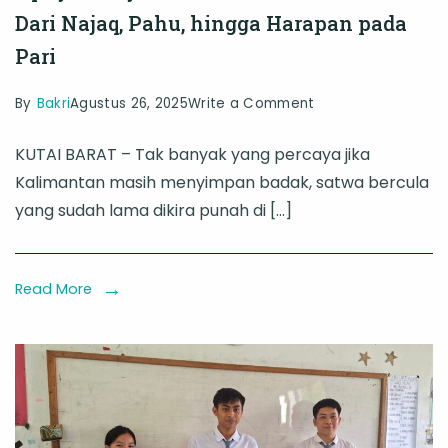
Dari Najaq, Pahu, hingga Harapan pada
Pari
on
By
Bakri
Agustus 26, 2025
Write a Comment
Upaya
KUTAI BARAT – Tak banyak yang percaya jika
Penyelamatan
Kalimantan masih menyimpan badak, satwa bercula
Badak
yang sudah lama dikira punah di […]
Kalimantan:
Dari
Najaq,
Read More
Pahu,
hingga
Harapan
pada
Pari