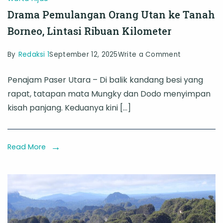
Drama Pemulangan Orang Utan ke Tanah
Borneo, Lintasi Ribuan Kilometer
on
By
Redaksi 1
September 12, 2025
Write a Comment
Drama
Penajam Paser Utara – Di balik kandang besi yang
Pemulanga
rapat, tatapan mata Mungky dan Dodo menyimpan
Orang
kisah panjang. Keduanya kini […]
Utan
ke
Tanah
Read More
Borneo,
Lintasi
Ribuan
Kilometer