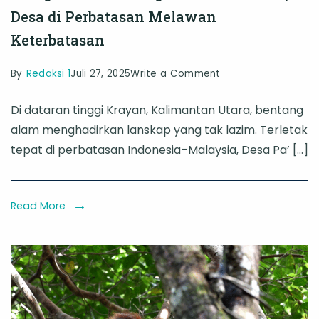
Desa di Perbatasan Melawan
Keterbatasan
on
By
Redaksi 1
Juli 27, 2025
Write a Comment
Mengenal
Di dataran tinggi Krayan, Kalimantan Utara, bentang
Pa’
alam menghadirkan lanskap yang tak lazim. Terletak
Kidang
tepat di perbatasan Indonesia–Malaysia, Desa Pa’ […]
dan
Buduk
Udan,
Read More
Desa
di
Perbatasan
Melawan
Keterbatasan