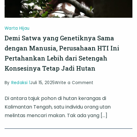
Warta Hijau
Demi Satwa yang Genetiknya Sama
dengan Manusia, Perusahaan HTI Ini
Pertahankan Lebih dari Setengah
Konsesinya Tetap Jadi Hutan
on
By
Redaksi 1
Juli 15, 2025
Write a Comment
Demi
Di antara tajuk pohon di hutan kerangas di
Satwa
Kalimantan Tengah, satu individu orang utan
yang
melintas mencari makan. Tak ada yang […]
Genetiknya
Sama