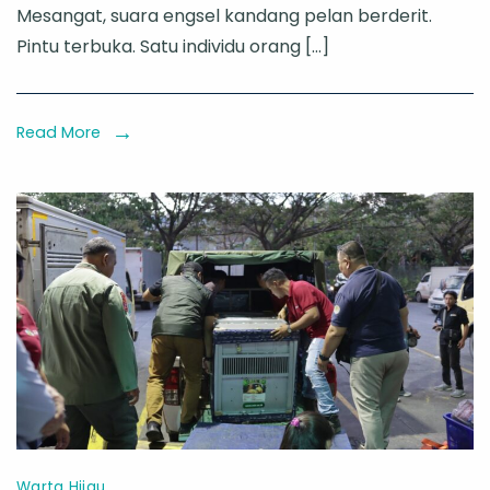
Mesangat, suara engsel kandang pelan berderit.
Bayi
Pintu terbuka. Satu individu orang […]
Orang
Utan
yang
Read More
Butuh
Sembilan
Tahun
untuk
Pulang
ke
Rumahnya
Warta Hijau