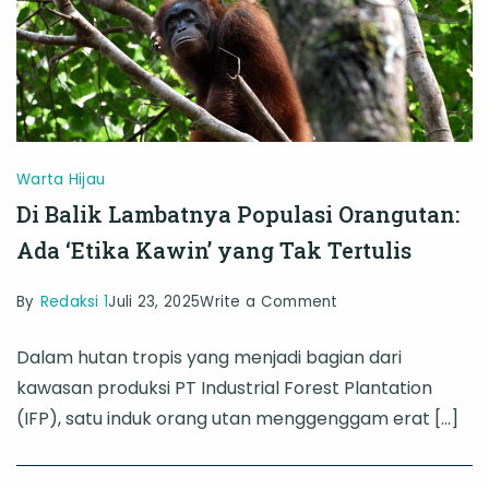
Warta Hijau
Di Balik Lambatnya Populasi Orangutan:
Ada ‘Etika Kawin’ yang Tak Tertulis
on
By
Redaksi 1
Juli 23, 2025
Write a Comment
Di
Dalam hutan tropis yang menjadi bagian dari
Balik
kawasan produksi PT Industrial Forest Plantation
Lambatnya
(IFP), satu induk orang utan menggenggam erat […]
Populasi
Orangutan: