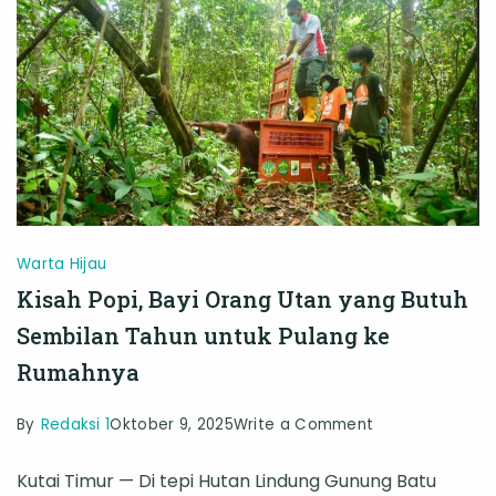
Kalimantan
Terakhir
Warta Hijau
Kisah Popi, Bayi Orang Utan yang Butuh
Sembilan Tahun untuk Pulang ke
Rumahnya
on
By
Redaksi 1
Oktober 9, 2025
Write a Comment
Kisah
Kutai Timur — Di tepi Hutan Lindung Gunung Batu
Popi,