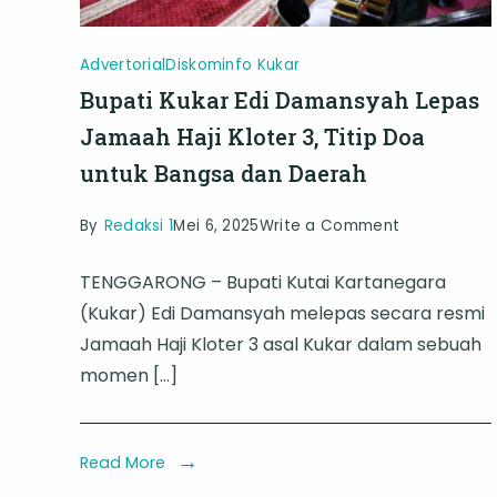
Advertorial
Diskominfo Kukar
Bupati Kukar Edi Damansyah Lepas
Jamaah Haji Kloter 3, Titip Doa
untuk Bangsa dan Daerah
on
By
Redaksi 1
Mei 6, 2025
Write a Comment
Bupati
TENGGARONG – Bupati Kutai Kartanegara
Kukar
(Kukar) Edi Damansyah melepas secara resmi
Edi
Jamaah Haji Kloter 3 asal Kukar dalam sebuah
Damansyah
momen […]
Lepas
Jamaah
Haji
Read More
Kloter