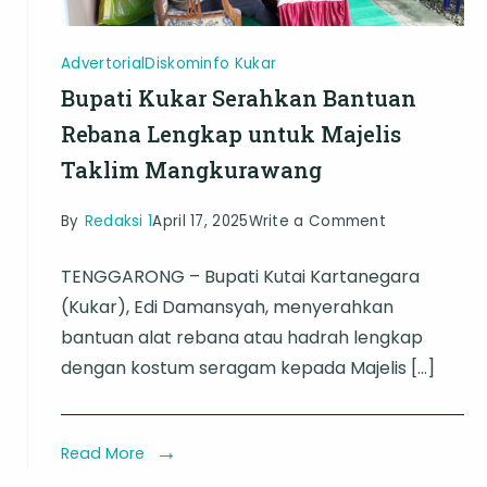
Advertorial
Diskominfo Kukar
Bupati Kukar Serahkan Bantuan
Rebana Lengkap untuk Majelis
Taklim Mangkurawang
on
By
Redaksi 1
April 17, 2025
Write a Comment
Bupati
TENGGARONG – Bupati Kutai Kartanegara
Kukar
(Kukar), Edi Damansyah, menyerahkan
Serahkan
bantuan alat rebana atau hadrah lengkap
Bantuan
dengan kostum seragam kepada Majelis […]
Rebana
Lengkap
untuk
Read More
Majelis