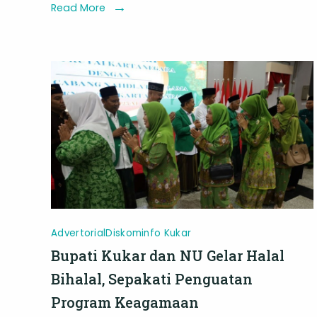
Ulu,
Read More
Fasilitas
Baru
untuk
UMKM
dan
Komunitas
Kreatif
Advertorial
Diskominfo Kukar
Bupati Kukar dan NU Gelar Halal
Bihalal, Sepakati Penguatan
Program Keagamaan