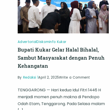
Advertorial
Diskominfo Kukar
Bupati Kukar Gelar Halal Bihalal,
Sambut Masyarakat dengan Penuh
Kehangatan
on
By
Redaksi 1
April 2, 2025
Write a Comment
Bupati
TENGGARONG — Hari kedua Idul Fitri 1446 H
Kukar
menjadi momen penuh makna di Pendopo
Gelar
Odah Etam, Tenggarong. Pada Selasa malam
Halal