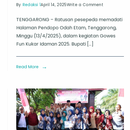
on
By
Redaksi 1
April 14, 2025
Write a Comment
Bupati
TENGGARONG – Ratusan pesepeda memadati
Kukar
Halaman Pendopo Odah Etam, Tenggarong,
Gowes
Minggu (13/4/2025), dalam kegiatan Gowes
Bareng
Fun Kukar Idaman 2025. Bupati […]
Komunitas,
Jadikan
Momen
Read More
Syawal
Ajang
Silaturahmi
dan
Promosi
Wisata