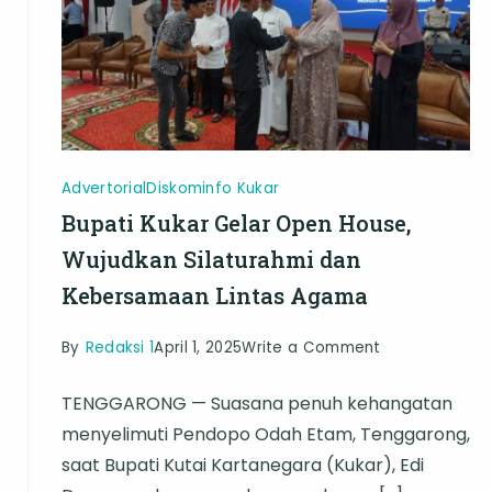
Masyarakat
Advertorial
Diskominfo Kukar
Bupati Kukar Gelar Open House,
Wujudkan Silaturahmi dan
Kebersamaan Lintas Agama
on
By
Redaksi 1
April 1, 2025
Write a Comment
Bupati
TENGGARONG — Suasana penuh kehangatan
Kukar
menyelimuti Pendopo Odah Etam, Tenggarong,
Gelar
saat Bupati Kutai Kartanegara (Kukar), Edi
Open