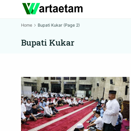
Skip
to
content
Home
Bupati Kukar
(Page 2)
Bupati Kukar