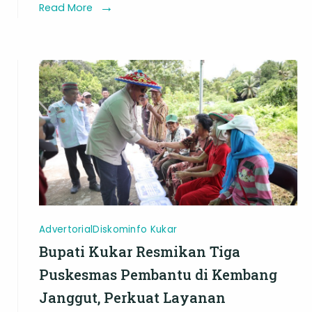
Percepatan
Read More
Penanganan
Stunting
di
Pedesaan
Advertorial
Diskominfo Kukar
Bupati Kukar Resmikan Tiga
Puskesmas Pembantu di Kembang
Janggut, Perkuat Layanan