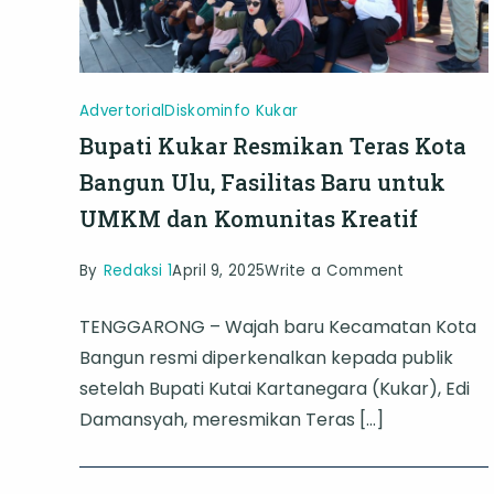
Advertorial
Diskominfo Kukar
Bupati Kukar Resmikan Teras Kota
Bangun Ulu, Fasilitas Baru untuk
UMKM dan Komunitas Kreatif
on
By
Redaksi 1
April 9, 2025
Write a Comment
Bupati
TENGGARONG – Wajah baru Kecamatan Kota
Kukar
Bangun resmi diperkenalkan kepada publik
Resmikan
setelah Bupati Kutai Kartanegara (Kukar), Edi
Teras
Damansyah, meresmikan Teras […]
Kota
Bangun