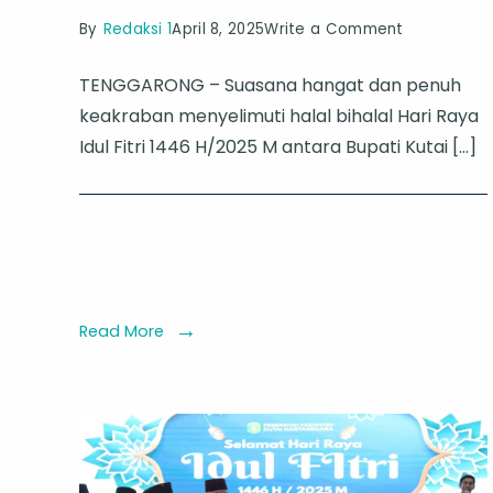
on
By
Redaksi 1
April 8, 2025
Write a Comment
Bupati
TENGGARONG – Suasana hangat dan penuh
Kukar
keakraban menyelimuti halal bihalal Hari Raya
dan
Idul Fitri 1446 H/2025 M antara Bupati Kutai […]
NU
Gelar
Halal
Bihalal,
Sepakati
Penguatan
Read More
Program
Keagamaa