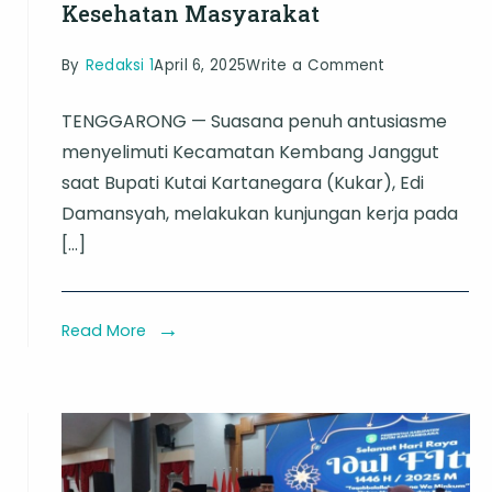
Kesehatan Masyarakat
on
By
Redaksi 1
April 6, 2025
Write a Comment
Bupati
TENGGARONG — Suasana penuh antusiasme
Kukar
menyelimuti Kecamatan Kembang Janggut
Resmikan
saat Bupati Kutai Kartanegara (Kukar), Edi
Tiga
Damansyah, melakukan kunjungan kerja pada
Puskesmas
[…]
Pembantu
di
Kembang
Read More
Janggut,
n
Perkuat
Layanan
Kesehatan