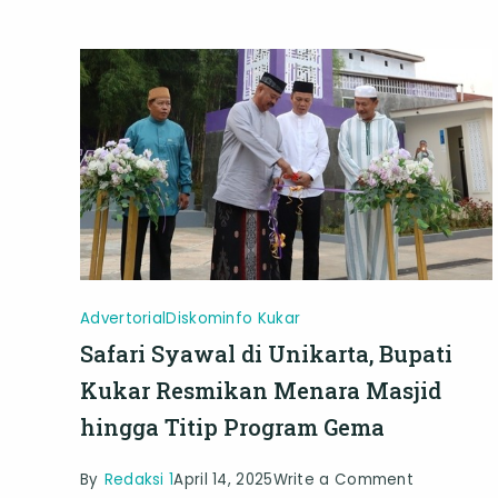
3,
Titip
Doa
untuk
Bangsa
dan
Daerah
Advertorial
Diskominfo Kukar
Safari Syawal di Unikarta, Bupati
Kukar Resmikan Menara Masjid
hingga Titip Program Gema
on
By
Redaksi 1
April 14, 2025
Write a Comment