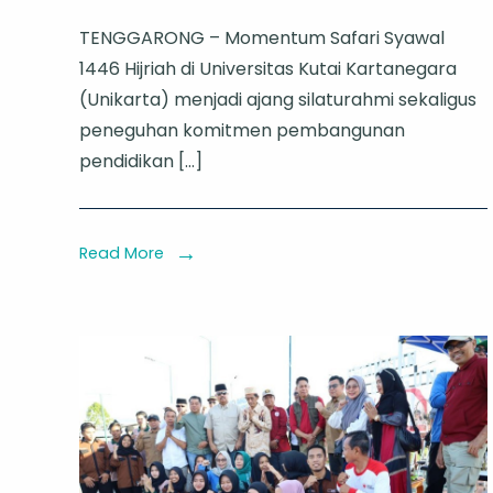
Safari
TENGGARONG – Momentum Safari Syawal
Syawal
1446 Hijriah di Universitas Kutai Kartanegara
di
(Unikarta) menjadi ajang silaturahmi sekaligus
Unikarta,
peneguhan komitmen pembangunan
Bupati
pendidikan […]
Kukar
Resmikan
Menara
Read More
Masjid
hingga
Titip
Program
Gema