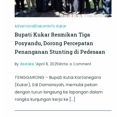
Advertorial
Diskominfo Kukar
Bupati Kukar Resmikan Tiga
Posyandu, Dorong Percepatan
Penanganan Stunting di Pedesaan
on
By
Redaksi 1
April 8, 2025
Write a Comment
Bupati
TENGGARONG – Bupati Kutai Kartanegara
Kukar
(Kukar), Edi Damansyah, memulai pekan
Resmikan
dengan turun langsung ke lapangan dalam
Tiga
rangka kunjungan kerja ke […]
Posyandu,
Dorong