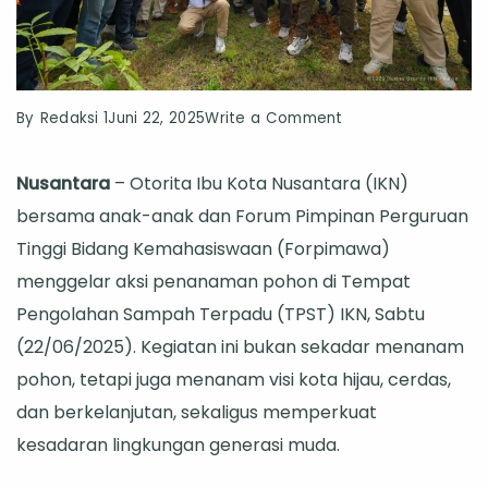
on
By
Redaksi 1
Juni 22, 2025
Write a Comment
Akar
Nusantara
– Otorita Ibu Kota Nusantara (IKN)
Peradaban
bersama anak-anak dan Forum Pimpinan Perguruan
Baru:
Tinggi Bidang Kemahasiswaan (Forpimawa)
Anak-
menggelar aksi penanaman pohon di Tempat
anak,
Pengolahan Sampah Terpadu (TPST) IKN, Sabtu
Akademisi,
(22/06/2025). Kegiatan ini bukan sekadar menanam
dan
pohon, tetapi juga menanam visi kota hijau, cerdas,
Pohon-
dan berkelanjutan, sekaligus memperkuat
pohon
kesadaran lingkungan generasi muda.
Masa
Depan