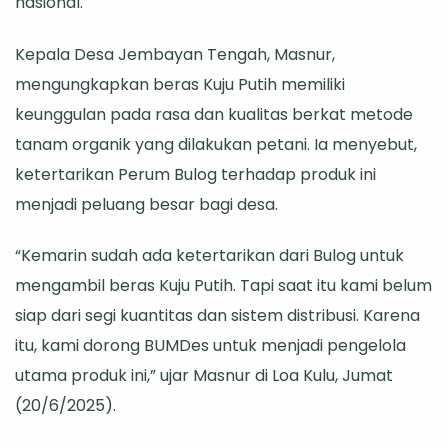
nasional.
BUMDes
Motor
Kepala Desa Jembayan Tengah, Masnur,
Ekonomi
mengungkapkan beras Kuju Putih memiliki
Desa
keunggulan pada rasa dan kualitas berkat metode
tanam organik yang dilakukan petani. Ia menyebut,
ketertarikan Perum Bulog terhadap produk ini
menjadi peluang besar bagi desa.
“Kemarin sudah ada ketertarikan dari Bulog untuk
mengambil beras Kuju Putih. Tapi saat itu kami belum
siap dari segi kuantitas dan sistem distribusi. Karena
itu, kami dorong BUMDes untuk menjadi pengelola
utama produk ini,” ujar Masnur di Loa Kulu, Jumat
(20/6/2025).