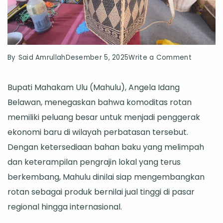
on
By
Said Amrullah
Desember 5, 2025
Write a Comment
Bupati
Bupati Mahakam Ulu (Mahulu), Angela Idang
Mahulu:
Belawan, menegaskan bahwa komoditas rotan
Rotan
memiliki peluang besar untuk menjadi penggerak
Miliki
ekonomi baru di wilayah perbatasan tersebut.
Peluang
Dengan ketersediaan bahan baku yang melimpah
Besar
dan keterampilan pengrajin lokal yang terus
Jadi
berkembang, Mahulu dinilai siap mengembangkan
Komodit
rotan sebagai produk bernilai jual tinggi di pasar
Unggula
regional hingga internasional.
Daerah