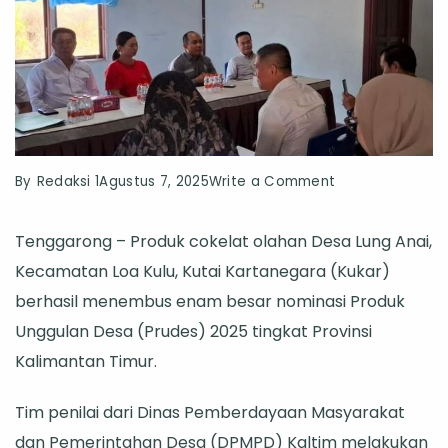
on
By
Redaksi 1
Agustus 7, 2025
Write a Comment
Cokelat
Tenggarong – Produk cokelat olahan Desa Lung Anai,
Lokal
Kecamatan Loa Kulu, Kutai Kartanegara (Kukar)
Lung
berhasil menembus enam besar nominasi Produk
Anai
Unggulan Desa (Prudes) 2025 tingkat Provinsi
Masuk
Kalimantan Timur.
6
Besar
Tim penilai dari Dinas Pemberdayaan Masyarakat
Produk
dan Pemerintahan Desa (DPMPD) Kaltim melakukan