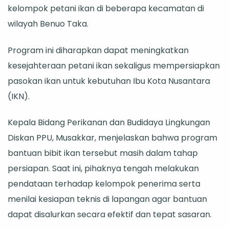
kelompok petani ikan di beberapa kecamatan di
10
wilayah Benuo Taka.
Kelompok
Petani:
Program ini diharapkan dapat meningkatkan
Dukung
kesejahteraan petani ikan sekaligus mempersiapkan
Peningkatan
pasokan ikan untuk kebutuhan Ibu Kota Nusantara
Ekonomi
(IKN).
Masyarakat
Kepala Bidang Perikanan dan Budidaya Lingkungan
Diskan PPU, Musakkar, menjelaskan bahwa program
bantuan bibit ikan tersebut masih dalam tahap
persiapan. Saat ini, pihaknya tengah melakukan
pendataan terhadap kelompok penerima serta
menilai kesiapan teknis di lapangan agar bantuan
dapat disalurkan secara efektif dan tepat sasaran.