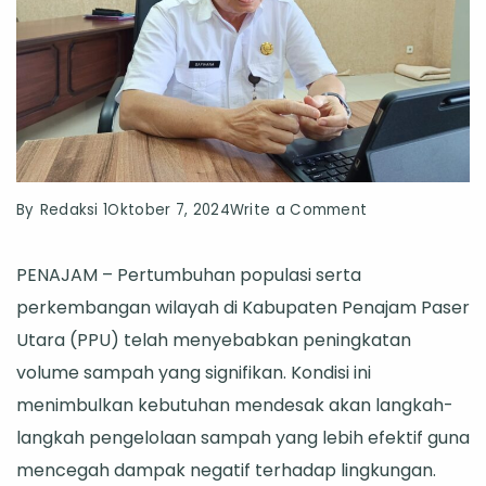
on
By
Redaksi 1
Oktober 7, 2024
Write a Comment
DLH
PENAJAM – Pertumbuhan populasi serta
PPU
perkembangan wilayah di Kabupaten Penajam Paser
Kembangkan
Utara (PPU) telah menyebabkan peningkatan
190
volume sampah yang signifikan. Kondisi ini
Bank
menimbulkan kebutuhan mendesak akan langkah-
Sampah
langkah pengelolaan sampah yang lebih efektif guna
untuk
mencegah dampak negatif terhadap lingkungan.
Pengelolaan