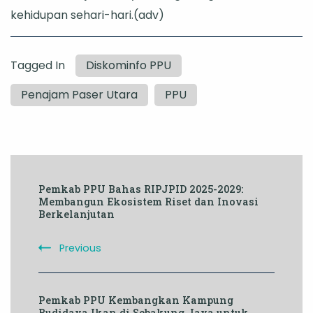
kehidupan sehari-hari.(adv)
Tagged In
Diskominfo PPU
Penajam Paser Utara
PPU
Post
Pemkab PPU Bahas RIPJPID 2025-2029:
Navigation
Membangun Ekosistem Riset dan Inovasi
Berkelanjutan
Previous
Pemkab PPU Kembangkan Kampung
Budidaya Ikan di Sebakung Jaya untuk