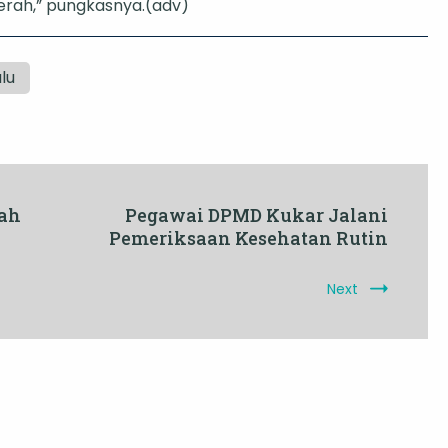
erah,” pungkasnya.(adv)
lu
uah
Pegawai DPMD Kukar Jalani
Pemeriksaan Kesehatan Rutin
Next