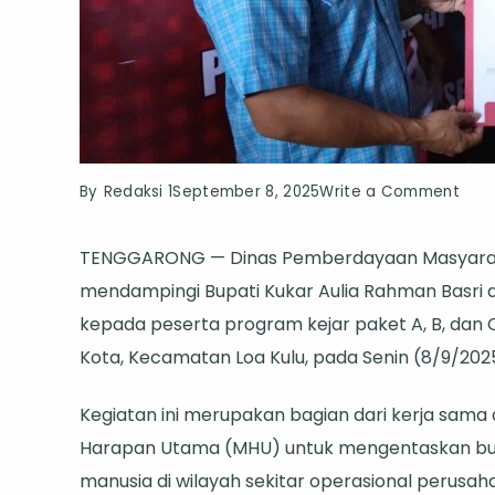
on
By
Redaksi 1
September 8, 2025
Write a Comment
DPM
TENGGARONG — Dinas Pemberdayaan Masyarak
Kuka
mendampingi Bupati Kukar Aulia Rahman Basri 
Dam
kepada peserta program kejar paket A, B, dan 
Bupa
Kota, Kecamatan Loa Kulu, pada Senin (8/9/202
Sera
Ijaz
Kegiatan ini merupakan bagian dari kerja sama 
Pend
Harapan Utama (MHU) untuk mengentaskan but
Kese
manusia di wilayah sekitar operasional perusah
di