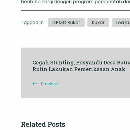
bentuk sinergi dengan program pemerintah da
Tagged In
DPMD Kukar
Kukar
Loa Ku
Post
Cegah Stunting, Posyandu Desa Bat
Rutin Lakukan Pemeriksaan Anak
Navigation
Previous
Related Posts