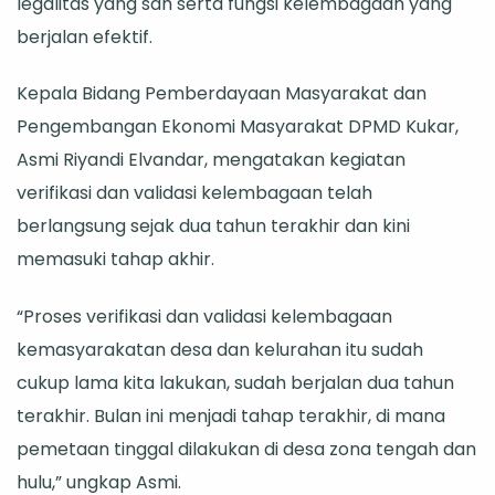
legalitas yang sah serta fungsi kelembagaan yang
Masyarakat
berjalan efektif.
di
Zona
Kepala Bidang Pemberdayaan Masyarakat dan
Tengah
Pengembangan Ekonomi Masyarakat DPMD Kukar,
dan
Asmi Riyandi Elvandar, mengatakan kegiatan
Hulu
verifikasi dan validasi kelembagaan telah
berlangsung sejak dua tahun terakhir dan kini
memasuki tahap akhir.
“Proses verifikasi dan validasi kelembagaan
kemasyarakatan desa dan kelurahan itu sudah
cukup lama kita lakukan, sudah berjalan dua tahun
terakhir. Bulan ini menjadi tahap terakhir, di mana
pemetaan tinggal dilakukan di desa zona tengah dan
hulu,” ungkap Asmi.