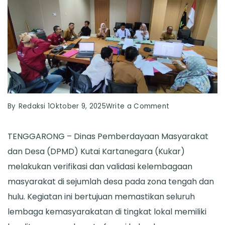
on
By
Redaksi 1
Oktober 9, 2025
Write a Comment
DPMD
TENGGARONG – Dinas Pemberdayaan Masyarakat
Kukar
dan Desa (DPMD) Kutai Kartanegara (Kukar)
Lakukan
melakukan verifikasi dan validasi kelembagaan
Verifikasi
masyarakat di sejumlah desa pada zona tengah dan
dan
hulu. Kegiatan ini bertujuan memastikan seluruh
Validasi
lembaga kemasyarakatan di tingkat lokal memiliki
Kelembagaan