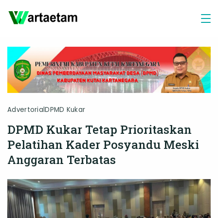
Skip
to
content
Advertorial
DPMD Kukar
DPMD Kukar Tetap Prioritaskan
Pelatihan Kader Posyandu Meski
Anggaran Terbatas