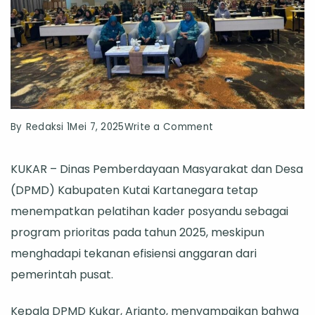
on
By
Redaksi 1
Mei 7, 2025
Write a Comment
DPMD
KUKAR – Dinas Pemberdayaan Masyarakat dan Desa
Kukar
(DPMD) Kabupaten Kutai Kartanegara tetap
Tetap
menempatkan pelatihan kader posyandu sebagai
Prioritaskan
program prioritas pada tahun 2025, meskipun
Pelatihan
menghadapi tekanan efisiensi anggaran dari
Kader
pemerintah pusat.
Posyandu
Meski
Kepala DPMD Kukar, Arianto, menyampaikan bahwa