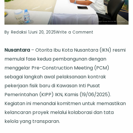
on
By
Redaksi 1
Juni 20, 2025
Write a Comment
IKN
Nusantara
– Otorita Ibu Kota Nusantara (IKN) resmi
Masuki
memulai fase kedua pembangunan dengan
Tahap
menggelar Pre-Construction Meeting (PCM)
Kedua:
sebagai langkah awal pelaksanaan kontrak
Kepala
pekerjaan fisik baru di Kawasan Inti Pusat
Otorita
Pemerintahan (KIPP) IKN, Kamis (19/06/2025).
Tegaskan
Kegiatan ini menandai komitmen untuk memastikan
Komitmen
kelancaran proyek melalui kolaborasi dan tata
dan
kelola yang transparan.
Tata
Kelola