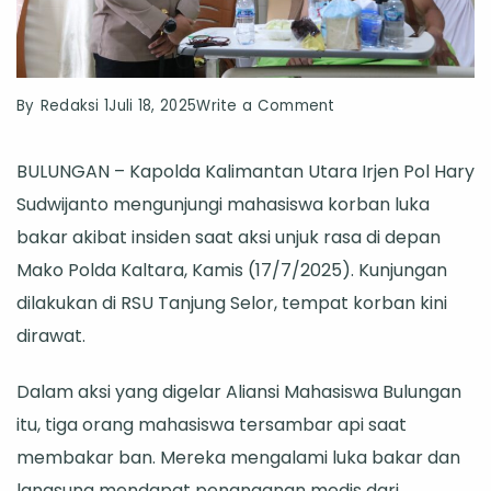
on
By
Redaksi 1
Juli 18, 2025
Write a Comment
Kapolda
BULUNGAN – Kapolda Kalimantan Utara Irjen Pol Hary
Kaltara
Sudwijanto mengunjungi mahasiswa korban luka
Jenguk
bakar akibat insiden saat aksi unjuk rasa di depan
Mahasiswa
Mako Polda Kaltara, Kamis (17/7/2025). Kunjungan
Korban
dilakukan di RSU Tanjung Selor, tempat korban kini
Insiden
dirawat.
Aksi,
Biaya
Dalam aksi yang digelar Aliansi Mahasiswa Bulungan
Pengobatan
itu, tiga orang mahasiswa tersambar api saat
Ditanggung
membakar ban. Mereka mengalami luka bakar dan
Polda
langsung mendapat penanganan medis dari