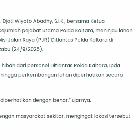
polda
Djati Wiyoto Abadhy, S.I.K., bersama Ketua
tara
 sejumlah pejabat utama Polda Kaltara, meninjau lahan
jau
si Jalan Raya (PJR) Ditlantas Polda Kaltara di
han
Rabu (24/9/2025).
ncana
mbangunan
ibah dari personel Ditlantas Polda Kaltara, Ipda
s
 hingga perkembangan lahan diperhatikan secara
R
rbatasan
iperhatikan dengan benar,” ujarnya.
tara–
tim
engan masyarakat sekitar, mengingat lokasi tersebut