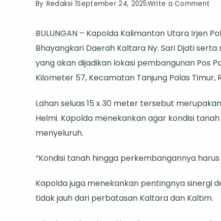
on
By
Redaksi 1
September 24, 2025
Write a Comment
Ka
BULUNGAN – Kapolda Kalimantan Utara Irjen Pol. 
Kal
Bhayangkari Daerah Kaltara Ny. Sari Djati serta
Tin
yang akan dijadikan lokasi pembangunan Pos Poli
La
Kilometer 57, Kecamatan Tanjung Palas Timur, 
Re
Pe
Lahan seluas 15 x 30 meter tersebut merupakan h
Po
Helmi. Kapolda menekankan agar kondisi tanah
PJ
menyeluruh.
di
Pe
“Kondisi tanah hingga perkembangannya harus d
Kal
Kal
Kapolda juga menekankan pentingnya sinergi d
tidak jauh dari perbatasan Kaltara dan Kaltim.