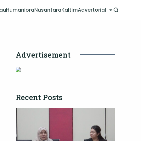
jau
Humaniora
Nusantara
Kaltim
Advertorial
Advertisement
Recent Posts