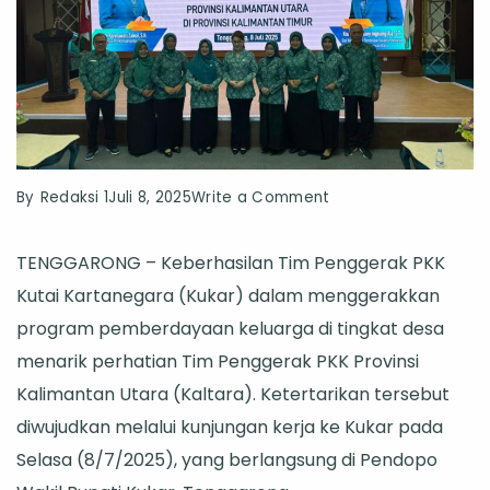
on
By
Redaksi 1
Juli 8, 2025
Write a Comment
Keberhasilan
TENGGARONG – Keberhasilan Tim Penggerak PKK
PKK
Kutai Kartanegara (Kukar) dalam menggerakkan
Kukar
program pemberdayaan keluarga di tingkat desa
Tarik
menarik perhatian Tim Penggerak PKK Provinsi
Perhatian
Kalimantan Utara (Kaltara). Ketertarikan tersebut
PKK
diwujudkan melalui kunjungan kerja ke Kukar pada
Kaltara,
Selasa (8/7/2025), yang berlangsung di Pendopo
Jajaki