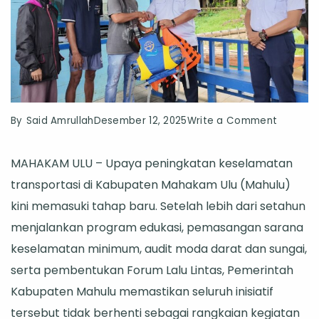
on
By
Said Amrullah
Desember 12, 2025
Write a Comment
Mahaka
MAHAKAM ULU – Upaya peningkatan keselamatan
Ulu
transportasi di Kabupaten Mahakam Ulu (Mahulu)
Perkuat
kini memasuki tahap baru. Setelah lebih dari setahun
Kelemb
menjalankan program edukasi, pemasangan sarana
Keselam
keselamatan minimum, audit moda darat dan sungai,
Transpor
serta pembentukan Forum Lalu Lintas, Pemerintah
untuk
Kabupaten Mahulu memastikan seluruh inisiatif
Jangka
tersebut tidak berhenti sebagai rangkaian kegiatan
Panjang