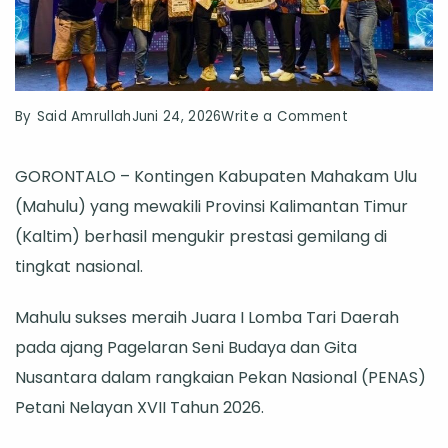
on
By
Said Amrullah
Juni 24, 2026
Write a Comment
Mewakili
GORONTALO – Kontingen Kabupaten Mahakam Ulu
Kaltim,
(Mahulu) yang mewakili Provinsi Kalimantan Timur
Kontingen
(Kaltim) berhasil mengukir prestasi gemilang di
Mahulu
tingkat nasional.
Raih
Juara
Mahulu sukses meraih Juara I Lomba Tari Daerah
I
pada ajang Pagelaran Seni Budaya dan Gita
Lomba
Nusantara dalam rangkaian Pekan Nasional (PENAS)
Tari
Petani Nelayan XVII Tahun 2026.
Daerah
di