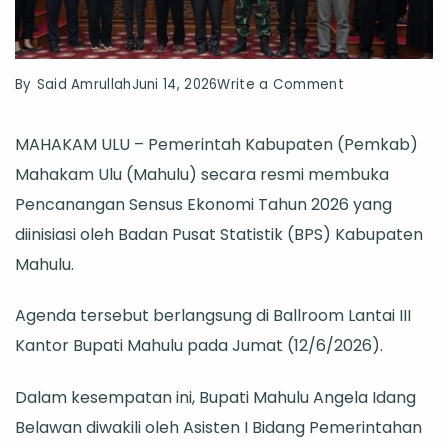
on
By
Said Amrullah
Juni 14, 2026
Write a Comment
Pemkab
MAHAKAM ULU – Pemerintah Kabupaten (Pemkab)
Mahulu
Mahakam Ulu (Mahulu) secara resmi membuka
dan
Pencanangan Sensus Ekonomi Tahun 2026 yang
BPS
diinisiasi oleh Badan Pusat Statistik (BPS) Kabupaten
Resmi
Mahulu.
Canangkan
Sensus
Agenda tersebut berlangsung di Ballroom Lantai III
Ekonomi
Kantor Bupati Mahulu pada Jumat (12/6/2026).
2026
Dalam kesempatan ini, Bupati Mahulu Angela Idang
Belawan diwakili oleh Asisten I Bidang Pemerintahan