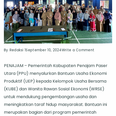
on
By
Redaksi 1
September 10, 2024
Write a Comment
Pemkab
PENAJAM – Pemerintah Kabupaten Penajam Paser
PPU
Utara (PPU) menyalurkan Bantuan Usaha Ekonomi
Salurkan
Produktif (UEP) kepada Kelompok Usaha Bersama
Bantuan
(KUBE) dan Wanita Rawan Sosial Ekonomi (WRSE)
Ekonomi
untuk mendukung pengembangan usaha dan
Produktif
meningkatkan taraf hidup masyarakat. Bantuan ini
untuk
merupakan bagian dari program pemerintah
KUBE