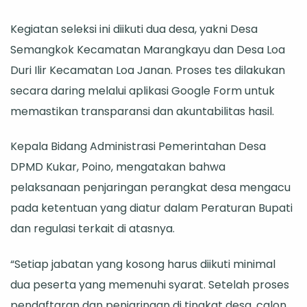
Sistem
Kegiatan seleksi ini diikuti dua desa, yakni Desa
Online
Semangkok Kecamatan Marangkayu dan Desa Loa
untuk
Duri Ilir Kecamatan Loa Janan. Proses tes dilakukan
Transparansi
secara daring melalui aplikasi Google Form untuk
memastikan transparansi dan akuntabilitas hasil.
Kepala Bidang Administrasi Pemerintahan Desa
DPMD Kukar, Poino, mengatakan bahwa
pelaksanaan penjaringan perangkat desa mengacu
pada ketentuan yang diatur dalam Peraturan Bupati
dan regulasi terkait di atasnya.
“Setiap jabatan yang kosong harus diikuti minimal
dua peserta yang memenuhi syarat. Setelah proses
pendaftaran dan penjaringan di tingkat desa, calon