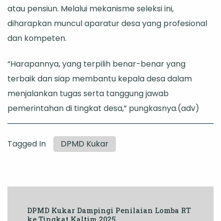
atau pensiun. Melalui mekanisme seleksi ini,
diharapkan muncul aparatur desa yang profesional
dan kompeten.
“Harapannya, yang terpilih benar-benar yang
terbaik dan siap membantu kepala desa dalam
menjalankan tugas serta tanggung jawab
pemerintahan di tingkat desa,” pungkasnya.(adv)
Tagged In
DPMD Kukar
Post
DPMD Kukar Dampingi Penilaian Lomba RT
Navigation
ke Tingkat Kaltim 2025