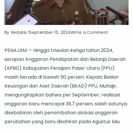
on
By
Redaksi 1
September 10, 2024
Write a Comment
Realisasi
PENAJAM — Hingga triwulan ketiga tahun 2024,
APBD
serapan Anggaran Pendapatan dan Belanja Daerah
Masih
(APBD) Kabupaten Penajam Paser Utara (PPU)
di
masih berada di bawah 50 persen. Kepala Badan
Bawah
Keuangan dan Aset Daerah (BKAD) PPU, Muhajir,
50
mengungkapkan bahwa per September, realisasi
Persen,
anggaran baru mencapai 39,7 persen, salah satunya
BKAD
disebabkan oleh penambahan alokasi anggaran
PPU
perubahan yang baru disahkan pada Agustus lalu.
Optimis
Capai