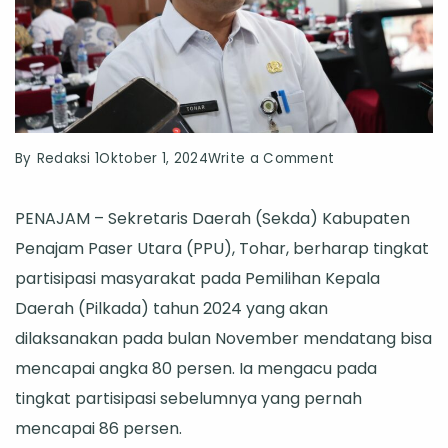
on
By
Redaksi 1
Oktober 1, 2024
Write a Comment
Sekda
PENAJAM – Sekretaris Daerah (Sekda) Kabupaten
PPU
Penajam Paser Utara (PPU), Tohar, berharap tingkat
Optimis
partisipasi masyarakat pada Pemilihan Kepala
Partisipasi
Daerah (Pilkada) tahun 2024 yang akan
Pemilih
dilaksanakan pada bulan November mendatang bisa
pada
mencapai angka 80 persen. Ia mengacu pada
Pilkada
tingkat partisipasi sebelumnya yang pernah
2024
mencapai 86 persen.
Bisa