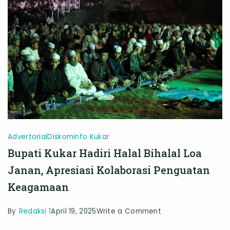
Muara
Danau
Semayang
Advertorial
Diskominfo Kukar
Bupati Kukar Hadiri Halal Bihalal Loa
Janan, Apresiasi Kolaborasi Penguatan
Keagamaan
on
By
Redaksi 1
April 19, 2025
Write a Comment
Bupati