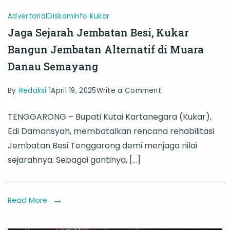
Advertorial
Diskominfo Kukar
Jaga Sejarah Jembatan Besi, Kukar
Bangun Jembatan Alternatif di Muara
Danau Semayang
on
By
Redaksi 1
April 19, 2025
Write a Comment
Jaga
TENGGARONG – Bupati Kutai Kartanegara (Kukar),
Sejarah
Edi Damansyah, membatalkan rencana rehabilitasi
Jembatan
Jembatan Besi Tenggarong demi menjaga nilai
Besi,
sejarahnya. Sebagai gantinya, […]
Kukar
Bangun
Jembatan
Read More
Alternatif
di