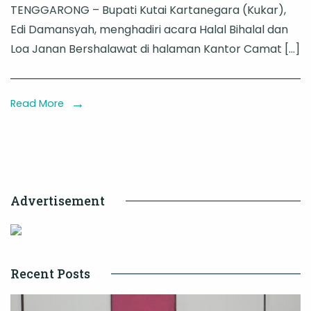
TENGGARONG – Bupati Kutai Kartanegara (Kukar),
Kukar
Edi Damansyah, menghadiri acara Halal Bihalal dan
Hadiri
Loa Janan Bershalawat di halaman Kantor Camat […]
Halal
Bihalal
Loa
Read More
Janan,
Apresiasi
Kolaborasi
Penguatan
Advertisement
Keagamaan
Recent Posts