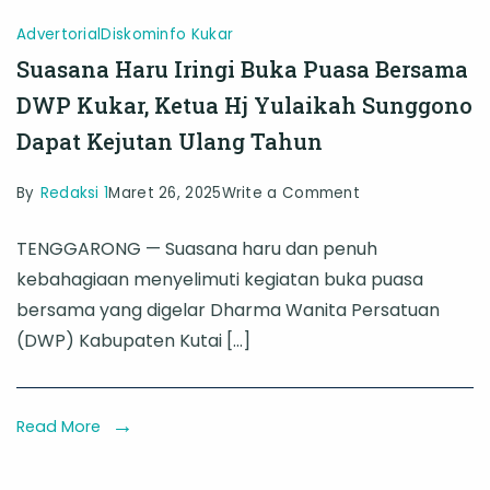
Advertorial
Diskominfo Kukar
Suasana Haru Iringi Buka Puasa Bersama
DWP Kukar, Ketua Hj Yulaikah Sunggono
Dapat Kejutan Ulang Tahun
on
By
Redaksi 1
Maret 26, 2025
Write a Comment
Suasana
TENGGARONG — Suasana haru dan penuh
Haru
kebahagiaan menyelimuti kegiatan buka puasa
Iringi
bersama yang digelar Dharma Wanita Persatuan
Buka
(DWP) Kabupaten Kutai […]
Puasa
Bersama
DWP
Read More
Kukar,
Ketua