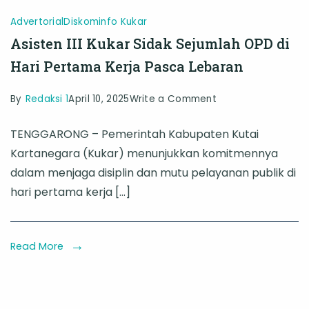
Advertorial
Diskominfo Kukar
Asisten III Kukar Sidak Sejumlah OPD di
Hari Pertama Kerja Pasca Lebaran
on
By
Redaksi 1
April 10, 2025
Write a Comment
Asisten
TENGGARONG – Pemerintah Kabupaten Kutai
III
Kartanegara (Kukar) menunjukkan komitmennya
Kukar
dalam menjaga disiplin dan mutu pelayanan publik di
Sidak
hari pertama kerja […]
Sejumlah
OPD
di
Read More
Hari
Pertama
Kerja