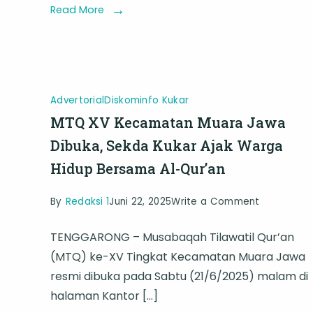
Masyarakat
Read More
dan
Pemerintah
Advertorial
Diskominfo Kukar
MTQ XV Kecamatan Muara Jawa
Dibuka, Sekda Kukar Ajak Warga
Hidup Bersama Al-Qur’an
on
By
Redaksi 1
Juni 22, 2025
Write a Comment
MTQ
TENGGARONG – Musabaqah Tilawatil Qur’an
XV
(MTQ) ke-XV Tingkat Kecamatan Muara Jawa
Kecamata
resmi dibuka pada Sabtu (21/6/2025) malam di
Muara
halaman Kantor […]
Jawa