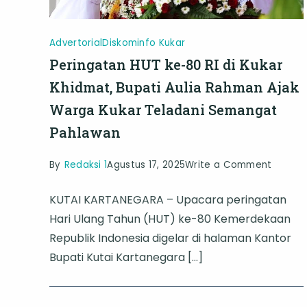
Advertorial
Diskominfo Kukar
Peringatan HUT ke-80 RI di Kukar
Khidmat, Bupati Aulia Rahman Ajak
Warga Kukar Teladani Semangat
Pahlawan
on
By
Redaksi 1
Agustus 17, 2025
Write a Comment
Pering
KUTAI KARTANEGARA – Upacara peringatan
HUT
Hari Ulang Tahun (HUT) ke-80 Kemerdekaan
ke-
Republik Indonesia digelar di halaman Kantor
80
Bupati Kutai Kartanegara […]
RI
di