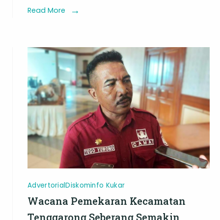
Andalkan
Read More
t,
Embung
dan
Goa
n
Batu
Gelap
ni
gat
an
Advertorial
Diskominfo Kukar
Wacana Pemekaran Kecamatan
Tenggarong Seberang Semakin