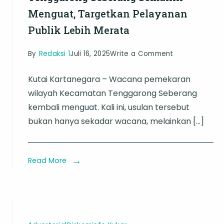
Menguat, Targetkan Pelayanan
Publik Lebih Merata
on
By
Redaksi 1
Juli 16, 2025
Write a Comment
Wacana
Kutai Kartanegara – Wacana pemekaran
Pemekaran
wilayah Kecamatan Tenggarong Seberang
Kecamatan
kembali menguat. Kali ini, usulan tersebut
Tenggarong
bukan hanya sekadar wacana, melainkan […]
Seberang
Semakin
Menguat,
Read More
Targetkan
Pelayanan
Publik
Lebih