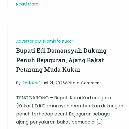
Sosialisasi
Read More
Arsitektur
SPBE
Advertorial
Diskominfo Kukar
Bupati Edi Damansyah Dukung
Penuh Bejaguran, Ajang Bakat
Petarung Muda Kukar
on
By
Redaksi 1
Juni 21, 2025
Write a Comment
Bupati
TENGGARONG – Bupati Kutai Kartanegara
Edi
(Kukar) Edi Damansyah memberikan dukungan
n
Damansyah
penuh terhadap event Bejaguran sebagai
Dukung
ajang penyaluran bakat pemuda di […]
Penuh