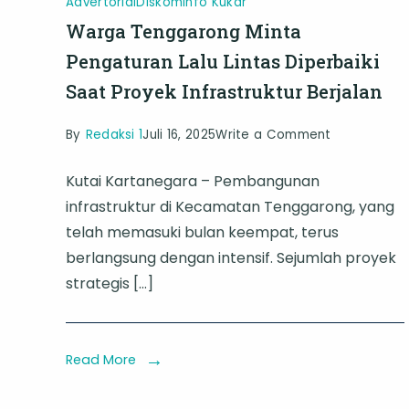
Advertorial
Diskominfo Kukar
Kota
Warga Tenggarong Minta
Baru
Pengaturan Lalu Lintas Diperbaiki
Saat Proyek Infrastruktur Berjalan
on
By
Redaksi 1
Juli 16, 2025
Write a Comment
Warga
Kutai Kartanegara – Pembangunan
Tenggarong
infrastruktur di Kecamatan Tenggarong, yang
Minta
telah memasuki bulan keempat, terus
Pengaturan
berlangsung dengan intensif. Sejumlah proyek
Lalu
strategis […]
Lintas
Diperbaiki
Saat
Read More
Proyek
Infrastruktu