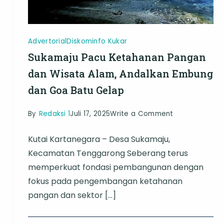
Advertorial
Diskominfo Kukar
Sukamaju Pacu Ketahanan Pangan
dan Wisata Alam, Andalkan Embung
dan Goa Batu Gelap
on
By
Redaksi 1
Juli 17, 2025
Write a Comment
Sukamaju
atan
Kutai Kartanegara – Desa Sukamaju,
Pacu
Kecamatan Tenggarong Seberang terus
Ketahanan
memperkuat fondasi pembangunan dengan
Pangan
fokus pada pengembangan ketahanan
dan
pangan dan sektor […]
Wisata
Alam,