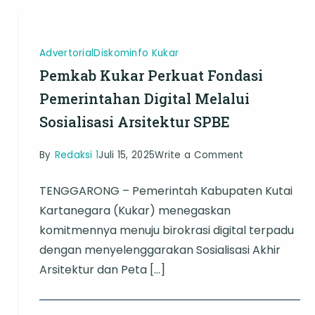
ke-
390
Desa
Advertorial
Diskominfo Kukar
dengan
Pemkab Kukar Perkuat Fondasi
Nuansa
Pemerintahan Digital Melalui
Budaya
Sosialisasi Arsitektur SPBE
dan
Gairah
on
By
Redaksi 1
Juli 15, 2025
Write a Comment
Ekonomi
Pemkab
TENGGARONG – Pemerintah Kabupaten Kutai
Baru
Kukar
Kartanegara (Kukar) menegaskan
Perkuat
komitmennya menuju birokrasi digital terpadu
Fondasi
dengan menyelenggarakan Sosialisasi Akhir
Pemerintahan
Arsitektur dan Peta […]
Digital
Melalui