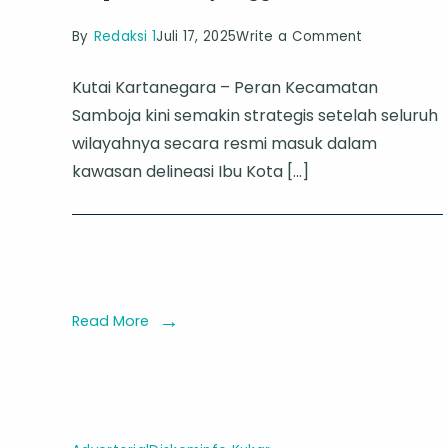
on
By
Redaksi 1
Juli 17, 2025
Write a Comment
Samboja
Kutai Kartanegara – Peran Kecamatan
Resmi
Samboja kini semakin strategis setelah seluruh
Jadi
wilayahnya secara resmi masuk dalam
Bagian
kawasan delineasi Ibu Kota […]
IKN,
Camat
Samboja
Sebut
Wilayahnya
Read More
Siap
Jadi
Penyangga
Ibu