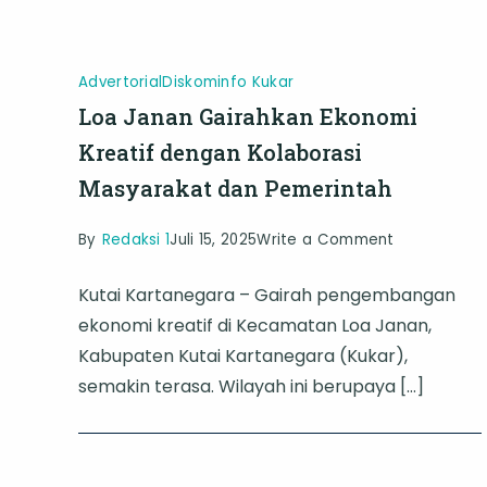
Berjalan
Advertorial
Diskominfo Kukar
Loa Janan Gairahkan Ekonomi
Kreatif dengan Kolaborasi
Masyarakat dan Pemerintah
on
By
Redaksi 1
Juli 15, 2025
Write a Comment
Loa
Kutai Kartanegara – Gairah pengembangan
Janan
ekonomi kreatif di Kecamatan Loa Janan,
Gairahkan
Kabupaten Kutai Kartanegara (Kukar),
Ekonomi
semakin terasa. Wilayah ini berupaya […]
Kreatif
dengan
Kolaborasi