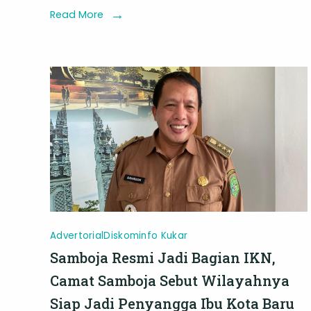
Kukar
Read More
Khidma
Bupati
Aulia
Rahma
Ajak
Warga
Kukar
Telada
Seman
Pahlaw
Advertorial
Diskominfo Kukar
Samboja Resmi Jadi Bagian IKN,
Camat Samboja Sebut Wilayahnya
Siap Jadi Penyangga Ibu Kota Baru