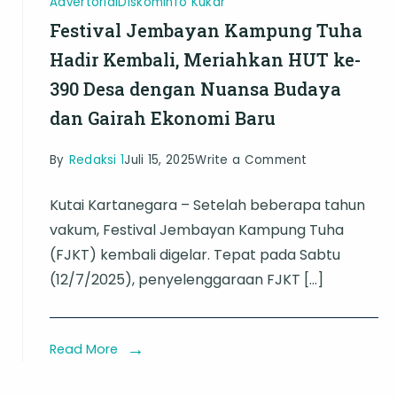
Advertorial
Diskominfo Kukar
Merata
Festival Jembayan Kampung Tuha
Hadir Kembali, Meriahkan HUT ke-
390 Desa dengan Nuansa Budaya
dan Gairah Ekonomi Baru
on
By
Redaksi 1
Juli 15, 2025
Write a Comment
Festival
Kutai Kartanegara – Setelah beberapa tahun
Jembayan
vakum, Festival Jembayan Kampung Tuha
Kampung
(FJKT) kembali digelar. Tepat pada Sabtu
Tuha
(12/7/2025), penyelenggaraan FJKT […]
Hadir
Kembali,
Meriahkan
Read More
HUT
r