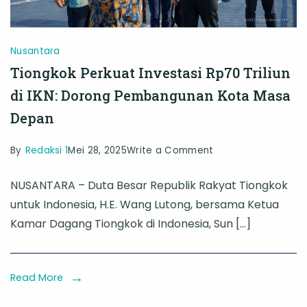
Nusantara
Tiongkok Perkuat Investasi Rp70 Triliun
di IKN: Dorong Pembangunan Kota Masa
Depan
on
By
Redaksi 1
Mei 28, 2025
Write a Comment
Tiongkok
NUSANTARA – Duta Besar Republik Rakyat Tiongkok
Perkuat
untuk Indonesia, H.E. Wang Lutong, bersama Ketua
Investasi
Kamar Dagang Tiongkok di Indonesia, Sun […]
Rp70
Triliun
di
Read More
IKN: