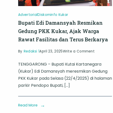
Advertorial
Diskominfo Kukar
Bupati Edi Damansyah Resmikan
Gedung PKK Kukar, Ajak Warga
Rawat Fasilitas dan Terus Berkarya
on
By
Redaksi 1
April 23, 2025
Write a Comment
Bupati
TENGGARONG – Bupati Kutai Kartanegara
Edi
(Kukar) Edi Damansyah meresmikan Gedung
Damansy
PKK Kukar pada Selasa (22/4/2025) di halaman
Resmikan
parkir Pendopo Bupati, […]
Gedung
PKK
Kukar,
Read More
Ajak