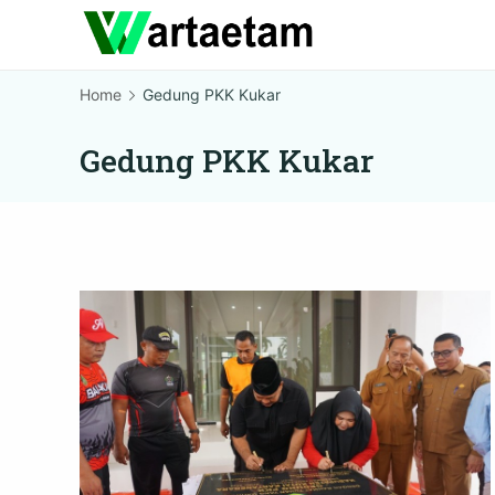
Skip
to
content
Home
Gedung PKK Kukar
Gedung PKK Kukar