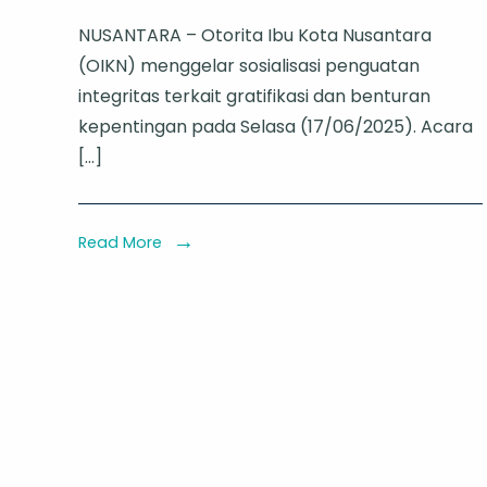
OIKN
NUSANTARA – Otorita Ibu Kota Nusantara
Bersama
(OIKN) menggelar sosialisasi penguatan
KPK
integritas terkait gratifikasi dan benturan
Gelar
kepentingan pada Selasa (17/06/2025). Acara
Sosialisasi
[…]
Antikorupsi
untuk
Tata
Read More
Kelola
IKN