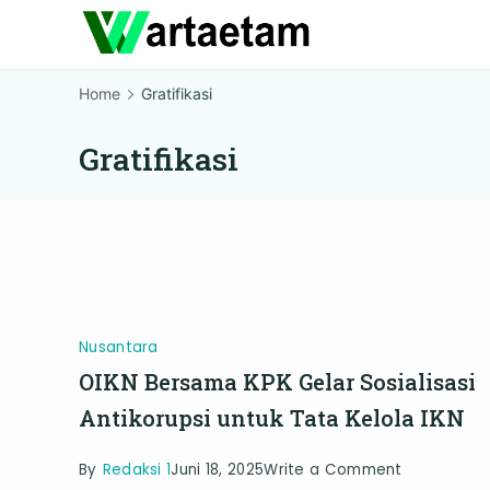
Skip
to
content
Home
Gratifikasi
Gratifikasi
Nusantara
OIKN Bersama KPK Gelar Sosialisasi
Antikorupsi untuk Tata Kelola IKN
on
By
Redaksi 1
Juni 18, 2025
Write a Comment