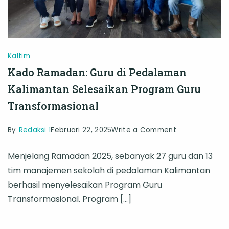
Kaltim
Kado Ramadan: Guru di Pedalaman
Kalimantan Selesaikan Program Guru
Transformasional
on
By
Redaksi 1
Februari 22, 2025
Write a Comment
Kado
Menjelang Ramadan 2025, sebanyak 27 guru dan 13
Ramadan:
tim manajemen sekolah di pedalaman Kalimantan
Guru
berhasil menyelesaikan Program Guru
di
Transformasional. Program […]
Pedalaman
Kalimantan