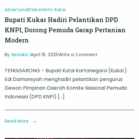
Advertorial
Diskominfo Kukar
Bupati Kukar Hadiri Pelantikan DPD
KNPI, Dorong Pemuda Garap Pertanian
Modern
on
By
Redaksi 1
April 19, 2025
Write a Comment
Bupati
TENGGARONG – Bupati Kutai Kartanegara (Kukar)
Kukar
Edi Damansyah menghadiri pelantikan pengurus
Hadiri
Dewan Pimpinan Daerah Komite Nasional Pemuda
Pelantikan
Indonesia (DPD KNPI) […]
DPD
KNPI,
Dorong
Read More
Pemuda
Garap