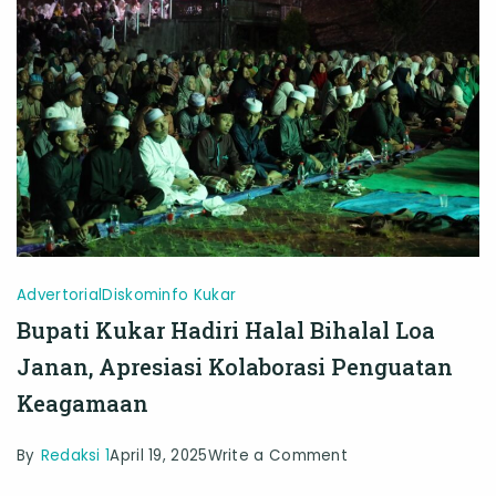
Pertanian
Modern
Advertorial
Diskominfo Kukar
Bupati Kukar Hadiri Halal Bihalal Loa
Janan, Apresiasi Kolaborasi Penguatan
Keagamaan
on
By
Redaksi 1
April 19, 2025
Write a Comment
Bupati