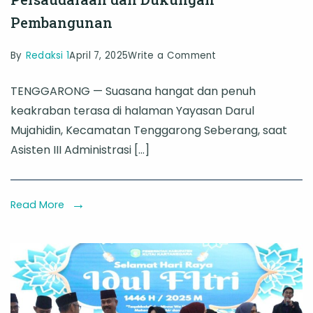
Pembangunan
on
By
Redaksi 1
April 7, 2025
Write a Comment
Asisten
TENGGARONG — Suasana hangat dan penuh
III
keakraban terasa di halaman Yayasan Darul
Hadiri
Mujahidin, Kecamatan Tenggarong Seberang, saat
Halal
Asisten III Administrasi […]
Bihalal
Yayasan
Darul
Read More
Mujahidin,
Ajak
Warga
Perkuat
Persaudaraan