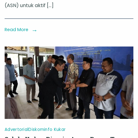
ASN
(ASN) untuk aktif […]
Gunakan
Hak
Pilih
Read More
pada
PSU
19
April
2025
Advertorial
Diskominfo Kukar