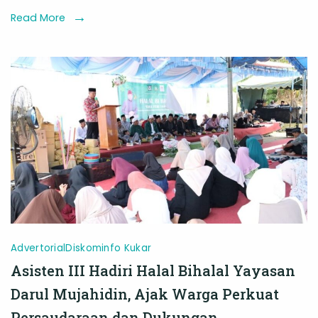
Halal
Read More
Bihalal,
Sepakati
Penguatan
Program
Keagamaan
Advertorial
Diskominfo Kukar
Asisten III Hadiri Halal Bihalal Yayasan
Darul Mujahidin, Ajak Warga Perkuat
Persaudaraan dan Dukungan