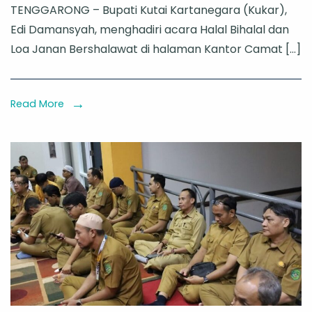
TENGGARONG – Bupati Kutai Kartanegara (Kukar),
Kukar
Edi Damansyah, menghadiri acara Halal Bihalal dan
Hadiri
Loa Janan Bershalawat di halaman Kantor Camat […]
Halal
Bihalal
Loa
Read More
Janan,
Apresiasi
Kolaborasi
Penguatan
Keagamaan