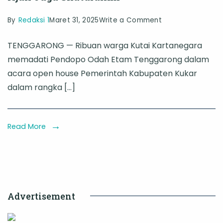
on
By
Redaksi 1
Maret 31, 2025
Write a Comment
Ribuan
TENGGARONG — Ribuan warga Kutai Kartanegara
Warga
memadati Pendopo Odah Etam Tenggarong dalam
Padati
acara open house Pemerintah Kabupaten Kukar
Open
dalam rangka […]
House
Pemkab
Kukar,
Read More
Bupati
Edi
Damansyah
Ajak
Advertisement
Jaga
Silaturahmi