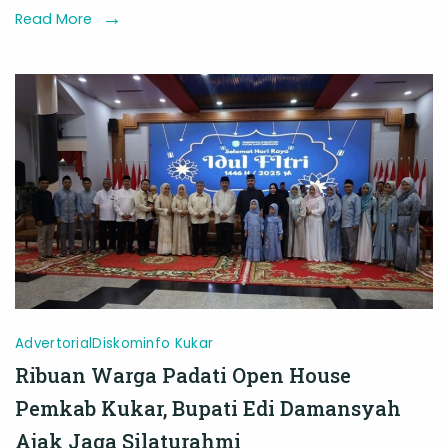
Sambut
Read More
Masyarakat
dengan
Penuh
Kehangatan
Advertorial
Diskominfo Kukar
Ribuan Warga Padati Open House
Pemkab Kukar, Bupati Edi Damansyah
Ajak Jaga Silaturahmi