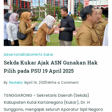
Komitmen
Layani
Masyarakat
Advertorial
Diskominfo Kukar
Sekda Kukar Ajak ASN Gunakan Hak
Pilih pada PSU 19 April 2025
on
By
Redaksi 1
April 14, 2025
Write a Comment
Sekda
TENGGARONG – Sekretaris Daerah (Sekda)
Kukar
Kabupaten Kutai Kartanegara (Kukar), Dr. H
Ajak
Sunggono, mengajak seluruh Aparatur Sipil Negara