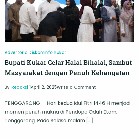
dan
Dukungan
Pembangunan
Advertorial
Diskominfo Kukar
Bupati Kukar Gelar Halal Bihalal, Sambut
Masyarakat dengan Penuh Kehangatan
on
By
Redaksi 1
April 2, 2025
Write a Comment
Bupati
TENGGARONG — Hari kedua Idul Fitri 1446 H menjadi
Kukar
momen penuh makna di Pendopo Odah Etam,
Gelar
Tenggarong. Pada Selasa malam […]
Halal
Bihalal,