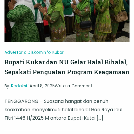
Advertorial
Diskominfo Kukar
Bupati Kukar dan NU Gelar Halal Bihalal,
Sepakati Penguatan Program Keagamaan
on
By
Redaksi 1
April 8, 2025
Write a Comment
Bupati
TENGGARONG – Suasana hangat dan penuh
Kukar
keakraban menyelimuti halal bihalal Hari Raya Idul
dan
Fitri 1446 H/2025 M antara Bupati Kutai […]
NU
Gelar