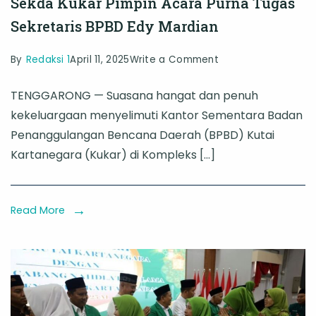
Sekda Kukar Pimpin Acara Purna Tugas
Sekretaris BPBD Edy Mardian
on
By
Redaksi 1
April 11, 2025
Write a Comment
Sekda
TENGGARONG — Suasana hangat dan penuh
Kukar
kekeluargaan menyelimuti Kantor Sementara Badan
Pimpin
Penanggulangan Bencana Daerah (BPBD) Kutai
Acara
Kartanegara (Kukar) di Kompleks […]
Purna
Tugas
Sekretaris
Read More
BPBD
Edy
Mardian