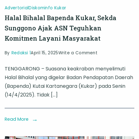
Advertorial
Diskominfo Kukar
Halal Bihalal Bapenda Kukar, Sekda
Sunggono Ajak ASN Teguhkan
Komitmen Layani Masyarakat
on
By
Redaksi 1
April 15, 2025
Write a Comment
Halal
TENGGARONG – Suasana keakraban menyelimuti
Bihalal
Halal Bihalal yang digelar Badan Pendapatan Daerah
Bapenda
(Bapenda) Kutai Kartanegara (Kukar) pada Senin
Kukar,
(14/4/2025). Tidak […]
Sekda
Sunggono
Ajak
Read More
ASN
Teguhkan