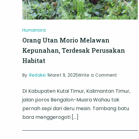
Humaniora
Orang Utan Morio Melawan
Kepunahan, Terdesak Perusakan
Habitat
on
By
Redaksi 1
Maret 9, 2025
Write a Comment
Orang
Di Kabupaten Kutai Timur, Kalimantan Timur,
Utan
jalan poros Bengalon-Muara Wahau tak
Morio
pernah sepi dari deru mesin. Tambang batu
Melawan
bara menggerogoti […]
Kepunaha
Terdesak