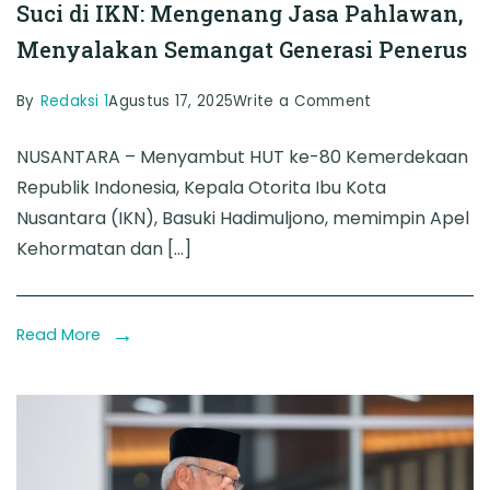
Suci di IKN: Mengenang Jasa Pahlawan,
Menyalakan Semangat Generasi Penerus
on
By
Redaksi 1
Agustus 17, 2025
Write a Comment
Apel
NUSANTARA – Menyambut HUT ke-80 Kemerdekaan
Kehormatan
Republik Indonesia, Kepala Otorita Ibu Kota
dan
Nusantara (IKN), Basuki Hadimuljono, memimpin Apel
Malam
Kehormatan dan […]
Renungan
Suci
di
Read More
IKN:
Mengenang
Jasa
Pahlawan,