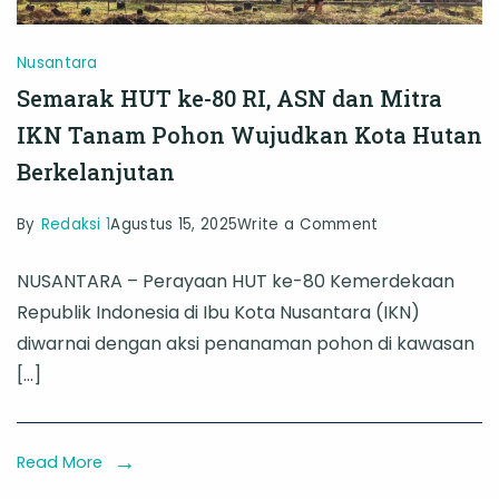
Nusantara
Semarak HUT ke-80 RI, ASN dan Mitra
IKN Tanam Pohon Wujudkan Kota Hutan
Berkelanjutan
on
By
Redaksi 1
Agustus 15, 2025
Write a Comment
Semarak
NUSANTARA – Perayaan HUT ke-80 Kemerdekaan
HUT
Republik Indonesia di Ibu Kota Nusantara (IKN)
ke-
diwarnai dengan aksi penanaman pohon di kawasan
80
[…]
RI,
ASN
dan
Read More
Mitra