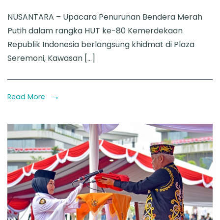
HUT
NUSANTARA – Upacara Penurunan Bendera Merah
ke-
Putih dalam rangka HUT ke-80 Kemerdekaan
80
Republik Indonesia berlangsung khidmat di Plaza
RI
Seremoni, Kawasan […]
di
IKN:
Penurunan
Read More
Bendera
Merah
Putih
Teguhkan
Semangat
Persatuan
dan
Gotong