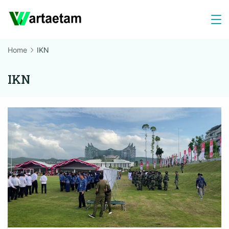
Skip
to
content
Home
IKN
IKN