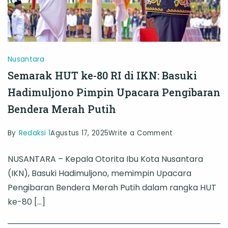
Royong
Nusantara
Semarak HUT ke-80 RI di IKN: Basuki
Hadimuljono Pimpin Upacara Pengibaran
Bendera Merah Putih
on
By
Redaksi 1
Agustus 17, 2025
Write a Comment
Semarak
NUSANTARA – Kepala Otorita Ibu Kota Nusantara
HUT
(IKN), Basuki Hadimuljono, memimpin Upacara
ke-
Pengibaran Bendera Merah Putih dalam rangka HUT
80
ke-80 […]
RI
di