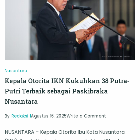
Menyalakan
Semangat
Generasi
Penerus
Nusantara
Kepala Otorita IKN Kukuhkan 38 Putra-
Putri Terbaik sebagai Paskibraka
Nusantara
on
By
Redaksi 1
Agustus 16, 2025
Write a Comment
Kepala
NUSANTARA – Kepala Otorita Ibu Kota Nusantara
Otorita