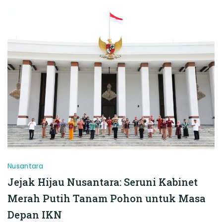
IKN
Tanam
Pohon
Wujudkan
Kota
Hutan
Berkelanjutan
Nusantara
Jejak Hijau Nusantara: Seruni Kabinet
Merah Putih Tanam Pohon untuk Masa
Depan IKN