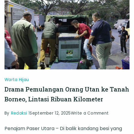
ke
Nusantara
Warta Hijau
Drama Pemulangan Orang Utan ke Tanah
Borneo, Lintasi Ribuan Kilometer
on
By
Redaksi 1
September 12, 2025
Write a Comment
Drama
Penajam Paser Utara – Di balik kandang besi yang
Pemulanga