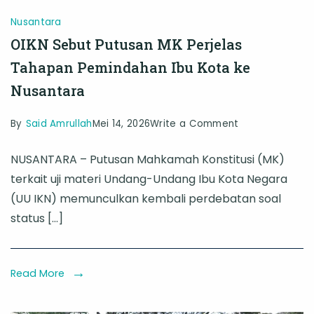
Nusantara
OIKN Sebut Putusan MK Perjelas
Tahapan Pemindahan Ibu Kota ke
Nusantara
on
By
Said Amrullah
Mei 14, 2026
Write a Comment
OIKN
NUSANTARA – Putusan Mahkamah Konstitusi (MK)
Sebut
terkait uji materi Undang-Undang Ibu Kota Negara
Putusan
(UU IKN) memunculkan kembali perdebatan soal
MK
status […]
Perjelas
Tahapan
Pemindahan
Read More
Ibu
Kota