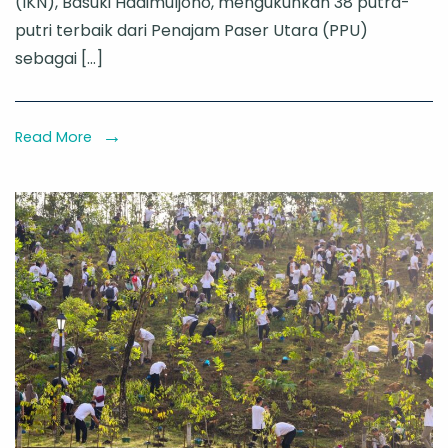
(IKN), Basuki Hadimuljono, mengukuhkan 38 putra-
IKN
putri terbaik dari Penajam Paser Utara (PPU)
Kukuhkan
sebagai […]
38
Putra-
Putri
Read More
Terbaik
sebagai
Paskibraka
Nusantara