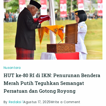
Rayakan
HUT
ke-
80
RI
dengan
Semangat
Persatuan
Nusantara
HUT ke-80 RI di IKN: Penurunan Bendera
Merah Putih Teguhkan Semangat
Persatuan dan Gotong Royong
on
By
Redaksi 1
Agustus 17, 2025
Write a Comment