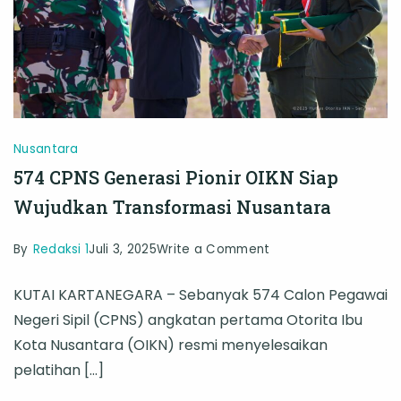
Nusantara
574 CPNS Generasi Pionir OIKN Siap
Wujudkan Transformasi Nusantara
on
By
Redaksi 1
Juli 3, 2025
Write a Comment
574
KUTAI KARTANEGARA – Sebanyak 574 Calon Pegawai
CPNS
Negeri Sipil (CPNS) angkatan pertama Otorita Ibu
Generasi
Kota Nusantara (OIKN) resmi menyelesaikan
Pionir
pelatihan […]
OIKN