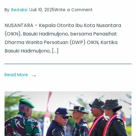
on
By
Redaksi 1
Juli 10, 2025
Write a Comment
Jejak
NUSANTARA – Kepala Otorita Ibu Kota Nusantara
Hijau
(OIKN), Basuki Hadimuljono, bersama Penasihat
Nusantara:
Dharma Wanita Persatuan (DWP) OIKN, Kartika
Seruni
Basuki Hadimuljono, […]
Kabinet
Merah
Putih
Read More
Tanam
Pohon
untuk
Masa
Depan
IKN