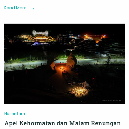
IKN:
Read More
Basuki
Hadimuljono
Pimpin
Upacara
Pengibaran
Bendera
Merah
Putih
Nusantara
Apel Kehormatan dan Malam Renungan