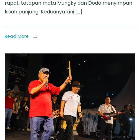
rapat, tatapan mata Mungky dan Dodo menyimpan
Orang
kisah panjang. Keduanya kini […]
Utan
ke
Tanah
Read More
Borneo,
Lintasi
Ribuan
Kilometer