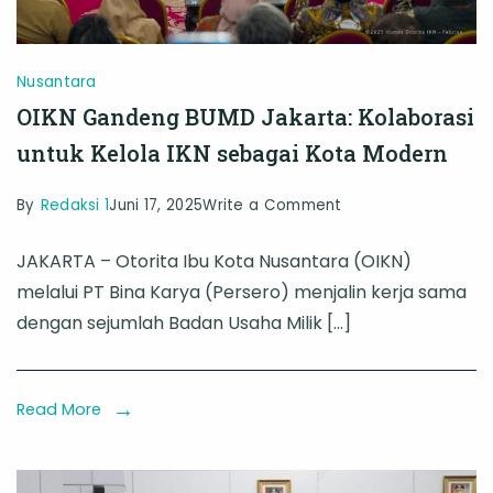
Nusantara
OIKN Gandeng BUMD Jakarta: Kolaborasi
untuk Kelola IKN sebagai Kota Modern
on
By
Redaksi 1
Juni 17, 2025
Write a Comment
OIKN
JAKARTA – Otorita Ibu Kota Nusantara (OIKN)
Gandeng
melalui PT Bina Karya (Persero) menjalin kerja sama
BUMD
dengan sejumlah Badan Usaha Milik […]
Jakarta:
Kolaborasi
untuk
Read More
Kelola
IKN