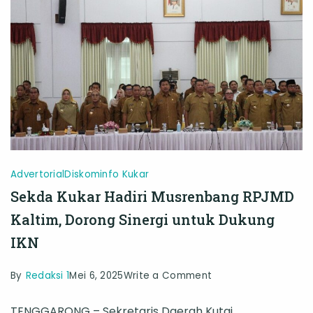
sebagai
Kota
Modern
Advertorial
Diskominfo Kukar
Sekda Kukar Hadiri Musrenbang RPJMD
Kaltim, Dorong Sinergi untuk Dukung
IKN
on
By
Redaksi 1
Mei 6, 2025
Write a Comment
Sekda
TENGGARONG – Sekretaris Daerah Kutai