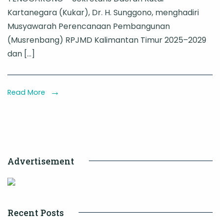
Kukar
Kartanegara (Kukar), Dr. H. Sunggono, menghadiri
Hadiri
Musyawarah Perencanaan Pembangunan
Musrenbang
(Musrenbang) RPJMD Kalimantan Timur 2025–2029
RPJMD
dan […]
Kaltim,
Dorong
Sinergi
Read More
untuk
Dukung
IKN
Advertisement
Recent Posts