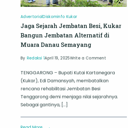
Advertorial
Diskominfo Kukar
Jaga Sejarah Jembatan Besi, Kukar
Bangun Jembatan Alternatif di
Muara Danau Semayang
on
By
Redaksi 1
April 19, 2025
Write a Comment
Jaga
TENGGARONG – Bupati Kutai Kartanegara
Sejarah
(Kukar), Edi Damansyah, membatalkan
Jembatan
rencana rehabilitasi Jembatan Besi
Besi,
Tenggarong demi menjaga nilai sejarahnya.
Kukar
Sebagai gantinya, […]
Bangun
Jembatan
Alternatif
Read More