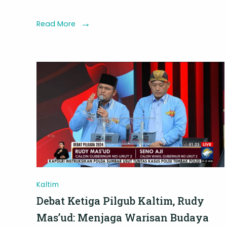
Ketahanan
Pangan
Read More
di
RRI
Samarinda
Kaltim
Debat Ketiga Pilgub Kaltim, Rudy
Mas’ud: Menjaga Warisan Budaya