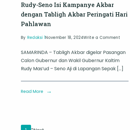
Mas
Rudy-Seno Isi Kampanye Akbar
Dep
dengan Tabligh Akbar Peringati Hari
Pahlawan
on
By
Redaksi 1
November 18, 2024
Write a Comment
Rudy
SAMARINDA – Tabligh Akbar digelar Pasangan
Sen
Calon Gubernur dan Wakil Gubernur Kaltim
Isi
Rudy Mas’ud – Seno Aji di Lapangan Sepak […]
Kam
Akba
den
Read More
Tabl
Akba
Perin
Hari
Page
Page