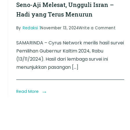
a
Seno-Aji Melesat, Ungguli Isran –
an
Hadi yang Terus Menurun
on
By
Redaksi 1
November 13, 2024
Write a Comment
Seno-
SAMARINDA – Cyrus Network merilis hasil survei
Aji
-
Pemilihan Gubernur Kaltim 2024, Rabu
Melesa
o
(13/11/2024). Hasil dari lembaga survei ini
Unggul
menunjukkan pasangan […]
Isran
panye
–
r
Hadi
gan
Read More
yang
igh
Terus
r
Menuru
gati