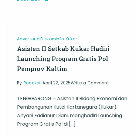
Advertorial
Diskominfo Kukar
Asisten II Setkab Kukar Hadiri
Launching Program Gratis Pol
Pemprov Kaltim
on
By
Redaksi 1
April 22, 2025
Write a Comment
Asisten
TENGGARONG – Asisten II Bidang Ekonomi dan
II
Pembangunan Kutai Kartanegara (Kukar),
Setkab
Ahyani Fadianur Diani, menghadiri Launching
Kukar
Program Gratis Pol di […]
Hadiri