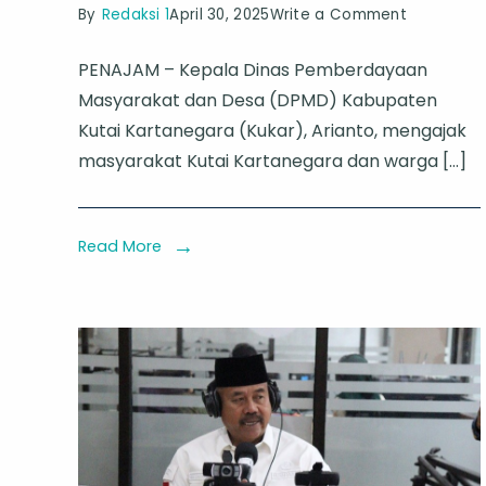
on
By
Redaksi 1
April 30, 2025
Write a Comment
DPMD
PENAJAM – Kepala Dinas Pemberdayaan
Kukar
Masyarakat dan Desa (DPMD) Kabupaten
Ajak
Kutai Kartanegara (Kukar), Arianto, mengajak
Warga
masyarakat Kutai Kartanegara dan warga […]
Kaltim
Kunjungi
Stand
Read More
Kukar
di
TTG
XI,
Cokelat
Lung
Anai