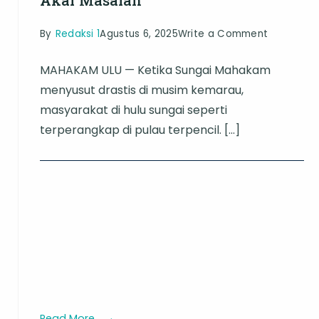
on
By
Redaksi 1
Agustus 6, 2025
Write a Comment
Krisis
MAHAKAM ULU — Ketika Sungai Mahakam
Rutin
menyusut drastis di musim kemarau,
Akibat
masyarakat di hulu sungai seperti
Kemarau
terperangkap di pulau terpencil. […]
Menyeran
Mahakam
Ulu,
Pemerint
Dituding
Gagal
Tangani
Akar
Masalah
Read More