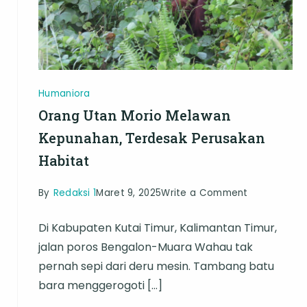
Humaniora
Orang Utan Morio Melawan
Kepunahan, Terdesak Perusakan
Habitat
on
By
Redaksi 1
Maret 9, 2025
Write a Comment
Orang
Di Kabupaten Kutai Timur, Kalimantan Timur,
Utan
jalan poros Bengalon-Muara Wahau tak
h
Morio
pernah sepi dari deru mesin. Tambang batu
Melawan
bara menggerogoti […]
Kepunahan,