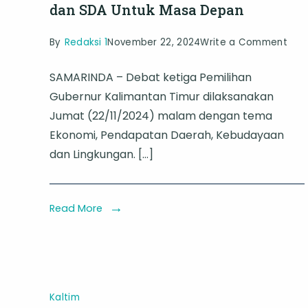
dan SDA Untuk Masa Depan
on
By
Redaksi 1
November 22, 2024
Write a Comment
Deb
SAMARINDA – Debat ketiga Pemilihan
Keti
Gubernur Kalimantan Timur dilaksanakan
Pilg
Jumat (22/11/2024) malam dengan tema
Kalt
Ekonomi, Pendapatan Daerah, Kebudayaan
Rud
dan Lingkungan. […]
Mas’
Men
War
Read More
Bud
dan
SDA
Unt
Kaltim