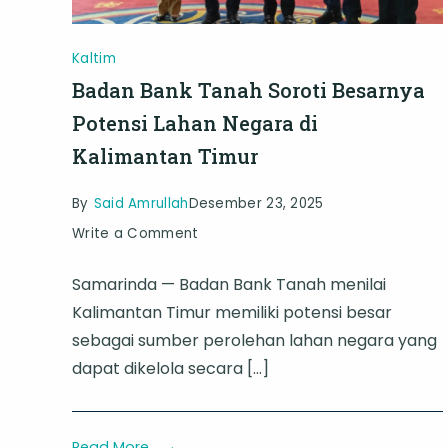
Kaltim
Badan Bank Tanah Soroti Besarnya
Potensi Lahan Negara di
Kalimantan Timur
By
Said Amrullah
Desember 23, 2025
on
Write a Comment
Badan
Samarinda — Badan Bank Tanah menilai
Bank
Kalimantan Timur memiliki potensi besar
Tanah
sebagai sumber perolehan lahan negara yang
Soroti
dapat dikelola secara […]
Besarnya
Potensi
Lahan
Read More