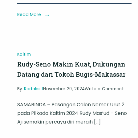
Terdesak
Perusakan
Read More
Habitat
Kaltim
Rudy-Seno Makin Kuat, Dukungan
Datang dari Tokoh Bugis-Makassar
on
By
Redaksi 1
November 20, 2024
Write a Comment
Rudy-
SAMARINDA – Pasangan Calon Nomor Urut 2
Seno
pada Pilkada Kaltim 2024 Rudy Mas’ud – Seno
Makin
Aji semakin percaya diri meraih […]
Kuat,
Dukun