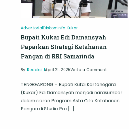
Jadi
Daya
Tarik
Advertorial
Diskominfo Kukar
Bupati Kukar Edi Damansyah
Paparkan Strategi Ketahanan
Pangan di RRI Samarinda
on
By
Redaksi 1
April 21, 2025
Write a Comment
Bupati
TENGGARONG – Bupati Kutai Kartanegara
Kukar
(Kukar) Edi Damansyah menjadi narasumber
Edi
dalam siaran Program Asta Cita Ketahanan
Damansya
Pangan di Studio Pro […]
Paparkan
Strategi