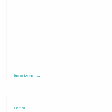
Datan
dari
Tokoh
at
Bugis-
ga
Makas
ub
im,
y
ud:
jaga
isan
Read More
aya
uk
Kaltim