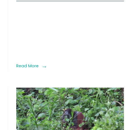
Launching
Program
Gratis
Pol
Pemprov
Kaltim
Read More