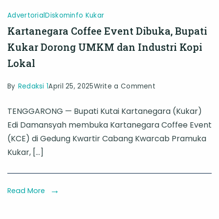
Advertorial
Diskominfo Kukar
Kartanegara Coffee Event Dibuka, Bupati
Kukar Dorong UMKM dan Industri Kopi
Lokal
on
By
Redaksi 1
April 25, 2025
Write a Comment
Kartanegara
TENGGARONG — Bupati Kutai Kartanegara (Kukar)
Coffee
Edi Damansyah membuka Kartanegara Coffee Event
Event
(KCE) di Gedung Kwartir Cabang Kwarcab Pramuka
Dibuka,
Kukar, […]
Bupati
Kukar
Dorong
Read More
UMKM
dan