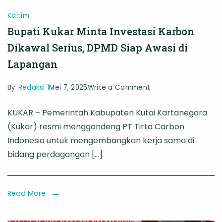
Kaltim
Bupati Kukar Minta Investasi Karbon
Dikawal Serius, DPMD Siap Awasi di
Lapangan
on
By
Redaksi 1
Mei 7, 2025
Write a Comment
Bupati
KUKAR – Pemerintah Kabupaten Kutai Kartanegara
Kukar
(Kukar) resmi menggandeng PT Tirta Carbon
Minta
Indonesia untuk mengembangkan kerja sama di
Investasi
bidang perdagangan […]
Karbon
Dikawal
Serius,
Read More
DPMD
Siap