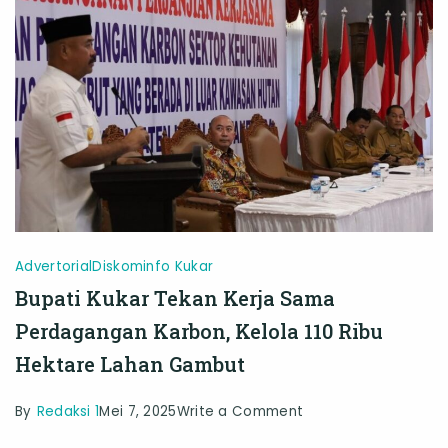
Awasi
di
Lapangan
Advertorial
Diskominfo Kukar
Bupati Kukar Tekan Kerja Sama
Perdagangan Karbon, Kelola 110 Ribu
Hektare Lahan Gambut
on
By
Redaksi 1
Mei 7, 2025
Write a Comment
Bupati