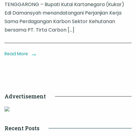
TENGGARONG – Bupati Kutai Kartanegara (Kukar)
Kukar
Edi Damansyah menandatangani Perjanjian Kerja
Tekan
Sama Perdagangan Karbon Sektor Kehutanan
Kerja
bersama PT. Tirta Carbon […]
Sama
Perdagangan
Karbon,
Read More
Kelola
110
Ribu
Hektare
Advertisement
Lahan
Gambut
Recent Posts