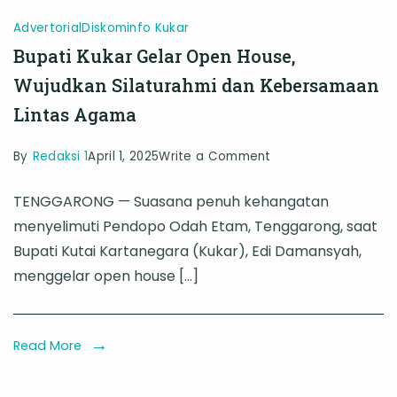
Advertorial
Diskominfo Kukar
Bupati Kukar Gelar Open House,
Wujudkan Silaturahmi dan Kebersamaan
Lintas Agama
on
By
Redaksi 1
April 1, 2025
Write a Comment
Bupati
TENGGARONG — Suasana penuh kehangatan
Kukar
menyelimuti Pendopo Odah Etam, Tenggarong, saat
Gelar
Bupati Kutai Kartanegara (Kukar), Edi Damansyah,
Open
menggelar open house […]
House,
Wujudkan
Silaturahmi
Read More
dan
Kebersamaan