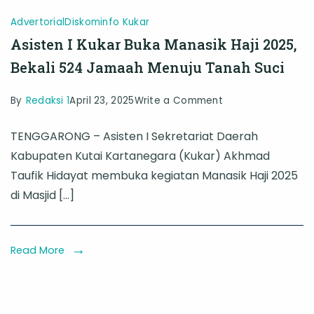
Advertorial
Diskominfo Kukar
Asisten I Kukar Buka Manasik Haji 2025,
Bekali 524 Jamaah Menuju Tanah Suci
on
By
Redaksi 1
April 23, 2025
Write a Comment
Asisten
TENGGARONG – Asisten I Sekretariat Daerah
I
Kabupaten Kutai Kartanegara (Kukar) Akhmad
Kukar
Taufik Hidayat membuka kegiatan Manasik Haji 2025
Buka
di Masjid […]
Manasik
Haji
2025,
Read More
Bekali
524
Jamaah