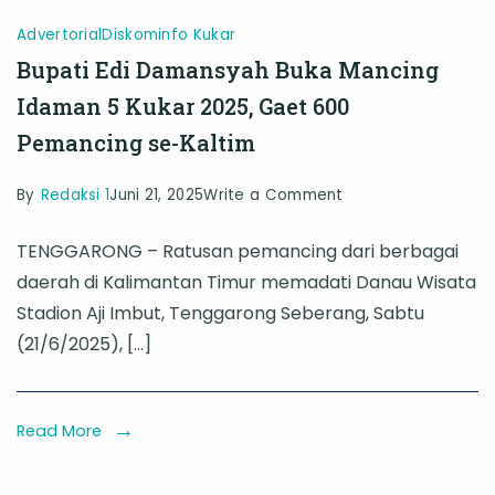
Advertorial
Diskominfo Kukar
Bupati Edi Damansyah Buka Mancing
Idaman 5 Kukar 2025, Gaet 600
Pemancing se-Kaltim
on
By
Redaksi 1
Juni 21, 2025
Write a Comment
Bupati
TENGGARONG – Ratusan pemancing dari berbagai
Edi
daerah di Kalimantan Timur memadati Danau Wisata
Damansyah
Stadion Aji Imbut, Tenggarong Seberang, Sabtu
Buka
(21/6/2025), […]
Mancing
Idaman
5
Read More
Kukar
2025,