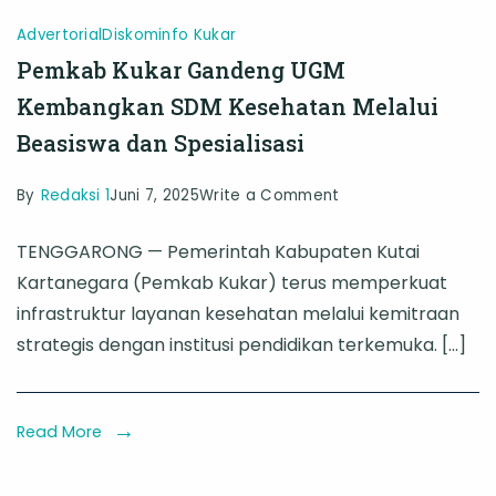
Advertorial
Diskominfo Kukar
Pemkab Kukar Gandeng UGM
Kembangkan SDM Kesehatan Melalui
Beasiswa dan Spesialisasi
on
By
Redaksi 1
Juni 7, 2025
Write a Comment
Pemkab
TENGGARONG — Pemerintah Kabupaten Kutai
Kukar
Kartanegara (Pemkab Kukar) terus memperkuat
Gandeng
infrastruktur layanan kesehatan melalui kemitraan
UGM
strategis dengan institusi pendidikan terkemuka. […]
Kembangkan
SDM
Kesehatan
Read More
Melalui
Beasiswa