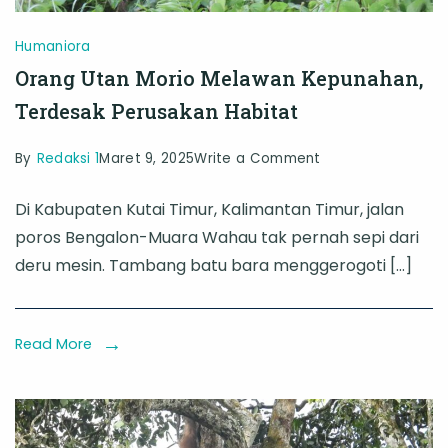
Humaniora
Orang Utan Morio Melawan Kepunahan,
Terdesak Perusakan Habitat
on
By
Redaksi 1
Maret 9, 2025
Write a Comment
Orang
Di Kabupaten Kutai Timur, Kalimantan Timur, jalan
Utan
poros Bengalon-Muara Wahau tak pernah sepi dari
Morio
deru mesin. Tambang batu bara menggerogoti […]
Melawan
Kepunahan,
Terdesak
Read More
Perusakan
Habitat