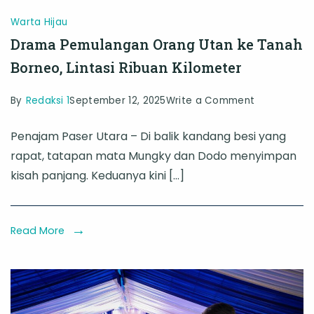
Warta Hijau
Drama Pemulangan Orang Utan ke Tanah
Borneo, Lintasi Ribuan Kilometer
on
By
Redaksi 1
September 12, 2025
Write a Comment
Drama
Penajam Paser Utara – Di balik kandang besi yang
Pemulanga
rapat, tatapan mata Mungky dan Dodo menyimpan
Orang
kisah panjang. Keduanya kini […]
Utan
ke
Tanah
Read More
Borneo,
Lintasi
Ribuan
Kilometer