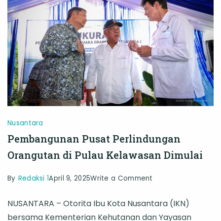
Nusantara
Pembangunan Pusat Perlindungan
Orangutan di Pulau Kelawasan Dimulai
on
By
Redaksi 1
April 9, 2025
Write a Comment
Pembangunan
NUSANTARA – Otorita Ibu Kota Nusantara (IKN)
Pusat
bersama Kementerian Kehutanan dan Yayasan