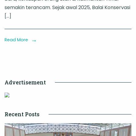
Tengah
semakin terancam. Sejak awal 2025, Balai Konservasi
Konflik:
[…]
Upaya
Menyelamatk
Orang
Read More
Utan
dari
Kawasan
Pertambanga
Advertisement
Batu
Bara
Recent Posts