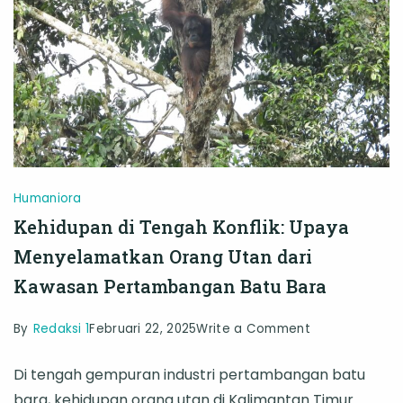
Humaniora
Kehidupan di Tengah Konflik: Upaya
Menyelamatkan Orang Utan dari
Kawasan Pertambangan Batu Bara
on
By
Redaksi 1
Februari 22, 2025
Write a Comment
Kehidupan
Di tengah gempuran industri pertambangan batu
di
bara, kehidupan orang utan di Kalimantan Timur