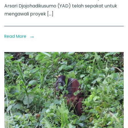
Perlindungan
Arsari Djojohadikusumo (YAD) telah sepakat untuk
Orangutan
mengawali proyek […]
di
Pulau
Kelawasan
Read More
Dimulai