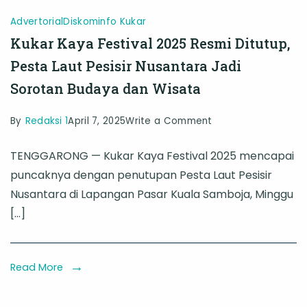
Advertorial
Diskominfo Kukar
Kukar Kaya Festival 2025 Resmi Ditutup,
Pesta Laut Pesisir Nusantara Jadi
Sorotan Budaya dan Wisata
on
By
Redaksi 1
April 7, 2025
Write a Comment
Kukar
TENGGARONG — Kukar Kaya Festival 2025 mencapai
Kaya
puncaknya dengan penutupan Pesta Laut Pesisir
Festival
Nusantara di Lapangan Pasar Kuala Samboja, Minggu
2025
[…]
Resmi
Ditutup,
Pesta
Read More
Laut
Pesisir