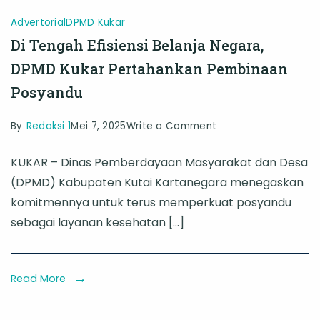
Advertorial
DPMD Kukar
Di Tengah Efisiensi Belanja Negara,
DPMD Kukar Pertahankan Pembinaan
Posyandu
on
By
Redaksi 1
Mei 7, 2025
Write a Comment
Di
KUKAR – Dinas Pemberdayaan Masyarakat dan Desa
Tengah
(DPMD) Kabupaten Kutai Kartanegara menegaskan
Efisiensi
komitmennya untuk terus memperkuat posyandu
Belanja
sebagai layanan kesehatan […]
Negara,
DPMD
Kukar
Read More
Pertahankan
Pembinaan