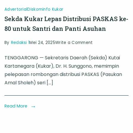
Advertorial
Diskominfo Kukar
Sekda Kukar Lepas Distribusi PASKAS ke-
80 untuk Santri dan Panti Asuhan
on
By
Redaksi 1
Mei 24, 2025
Write a Comment
Sekda
TENGGARONG — Sekretaris Daerah (Sekda) Kutai
Kukar
Kartanegara (Kukar), Dr. H. Sunggono, memimpin
Lepas
pelepasan rombongan distribusi PASKAS (Pasukan
Distribusi
Amal Sholeh) seri […]
PASKAS
ke-
80
Read More
untuk
Santri
dan