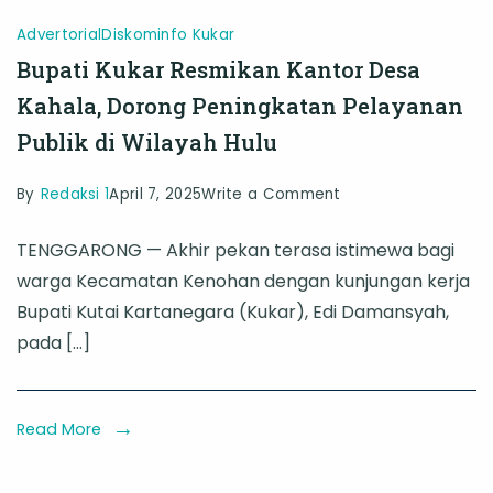
Advertorial
Diskominfo Kukar
Bupati Kukar Resmikan Kantor Desa
Kahala, Dorong Peningkatan Pelayanan
Publik di Wilayah Hulu
on
By
Redaksi 1
April 7, 2025
Write a Comment
Bupati
TENGGARONG — Akhir pekan terasa istimewa bagi
Kukar
warga Kecamatan Kenohan dengan kunjungan kerja
Resmikan
Bupati Kutai Kartanegara (Kukar), Edi Damansyah,
Kantor
pada […]
Desa
Kahala,
Dorong
Read More
Peningkatan
Pelayanan