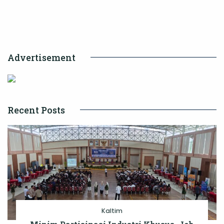
Mujahidin,
Ajak
Warga
Perkuat
Advertisement
Persaudaraan
dan
Dukungan
Pembangunan
Recent Posts
Kaltim