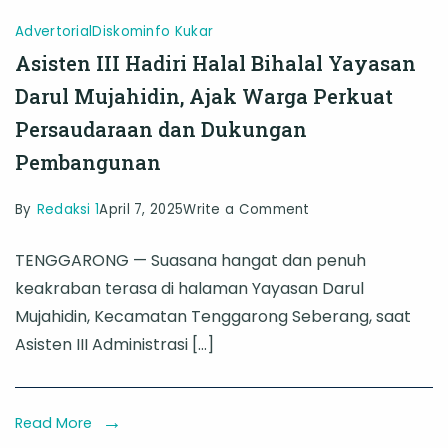
Advertorial
Diskominfo Kukar
Asisten III Hadiri Halal Bihalal Yayasan
Darul Mujahidin, Ajak Warga Perkuat
Persaudaraan dan Dukungan
Pembangunan
on
By
Redaksi 1
April 7, 2025
Write a Comment
Asisten
TENGGARONG — Suasana hangat dan penuh
III
keakraban terasa di halaman Yayasan Darul
Hadiri
Mujahidin, Kecamatan Tenggarong Seberang, saat
Halal
Asisten III Administrasi […]
Bihalal
Yayasan
Darul
Read More