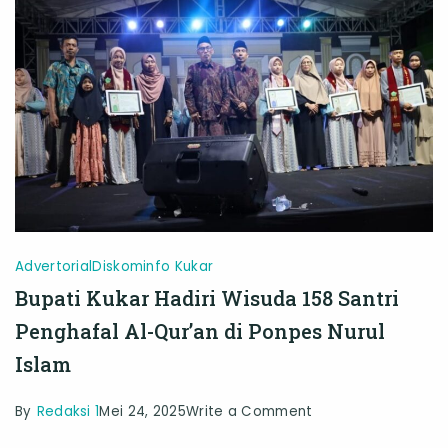
Nilai
Ketaatan
dan
Kepedulian
Sosial
Advertorial
Diskominfo Kukar
Bupati Kukar Hadiri Wisuda 158 Santri
Penghafal Al-Qur’an di Ponpes Nurul
Islam
on
By
Redaksi 1
Mei 24, 2025
Write a Comment
Bupati