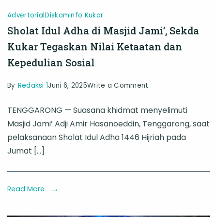
Advertorial
Diskominfo Kukar
Sholat Idul Adha di Masjid Jami’, Sekda
Kukar Tegaskan Nilai Ketaatan dan
Kepedulian Sosial
on
By
Redaksi 1
Juni 6, 2025
Write a Comment
Sholat
TENGGARONG — Suasana khidmat menyelimuti
Idul
Masjid Jami’ Adji Amir Hasanoeddin, Tenggarong, saat
Adha
pelaksanaan Sholat Idul Adha 1446 Hijriah pada
di
Jumat […]
Masjid
Jami’,
Sekda
Read More
Kukar
Tegaskan