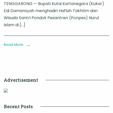
TENGGARONG — Bupati Kutai Kartanegara (Kukar)
Kukar
Edi Damansyah menghadiri Haflah Takhtim dan
Hadiri
Wisuda Santri Pondok Pesantren (Ponpes) Nurul
Wisuda
Islam di […]
158
Santri
Penghafal
Read More
Al-
Qur’an
di
Ponpes
Advertisement
Nurul
Islam
Recent Posts